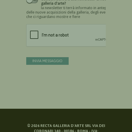
galleria d'arte?
la newsletter ti terrà informato in anteprima
delle nuove acquisizioni della galleria, degli eventi
che ci riguardano mostre e fiere
Devi confermare di essere umano
INVIA MESSAGGIO
©
2026
RECTA GALLERIA D'ARTE SRL VIA DEI
CORONARI 140 - 00186 - ROMA - IVA: