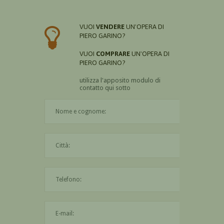
VUOI
VENDERE
UN'OPERA DI
PIERO GARINO?
VUOI
COMPRARE
UN'OPERA DI
PIERO GARINO?
utilizza l'apposito modulo di
contatto qui sotto
Il nome è obbligatorio
La città è obbligatoria
L'indirizzo mail non è valido