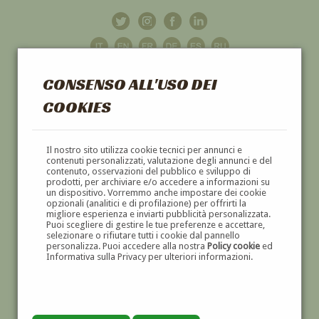
CONSENSO ALL'USO DEI
COOKIES
GALLERIA
D'ARTE
Il nostro sito utilizza cookie tecnici per annunci e
contenuti personalizzati, valutazione degli annunci e del
contenuto, osservazioni del pubblico e sviluppo di
DIPINTI E SCULTURE '800 E '900
prodotti, per archiviare e/o accedere a informazioni su
un dispositivo. Vorremmo anche impostare dei cookie
opzionali (analitici e di profilazione) per offrirti la
migliore esperienza e inviarti pubblicità personalizzata.
Puoi scegliere di gestire le tue preferenze e accettare,
selezionare o rifiutare tutti i cookie dal pannello
personalizza. Puoi accedere alla nostra
Policy cookie
ed
Informativa sulla Privacy per ulteriori informazioni.