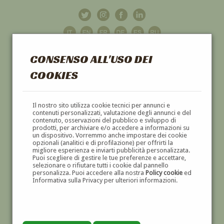
CONSENSO ALL'USO DEI
COOKIES
GALLERIA
D'ARTE
Il nostro sito utilizza cookie tecnici per annunci e
contenuti personalizzati, valutazione degli annunci e del
contenuto, osservazioni del pubblico e sviluppo di
DIPINTI E SCULTURE '800 E '900
prodotti, per archiviare e/o accedere a informazioni su
un dispositivo. Vorremmo anche impostare dei cookie
opzionali (analitici e di profilazione) per offrirti la
migliore esperienza e inviarti pubblicità personalizzata.
Puoi scegliere di gestire le tue preferenze e accettare,
selezionare o rifiutare tutti i cookie dal pannello
personalizza. Puoi accedere alla nostra
Policy cookie
ed
Informativa sulla Privacy per ulteriori informazioni.