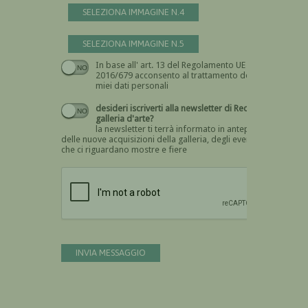
SELEZIONA IMMAGINE N.4
SELEZIONA IMMAGINE N.5
In base all' art. 13 del Regolamento UE n.
Devi dare il consenso
2016/679 acconsento al trattamento dei
miei dati personali
desideri iscriverti alla newsletter di Recta
galleria d'arte?
la newsletter ti terrà informato in anteprima
delle nuove acquisizioni della galleria, degli eventi
che ci riguardano mostre e fiere
Devi confermare di essere umano
INVIA MESSAGGIO