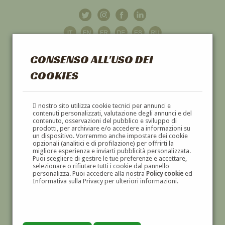
CONSENSO ALL'USO DEI
COOKIES
GALLERIA
D'ARTE
Il nostro sito utilizza cookie tecnici per annunci e
contenuti personalizzati, valutazione degli annunci e del
contenuto, osservazioni del pubblico e sviluppo di
DIPINTI E SCULTURE '800 E '900
prodotti, per archiviare e/o accedere a informazioni su
un dispositivo. Vorremmo anche impostare dei cookie
opzionali (analitici e di profilazione) per offrirti la
migliore esperienza e inviarti pubblicità personalizzata.
Puoi scegliere di gestire le tue preferenze e accettare,
selezionare o rifiutare tutti i cookie dal pannello
personalizza. Puoi accedere alla nostra
Policy cookie
ed
Informativa sulla Privacy per ulteriori informazioni.