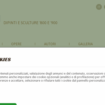
DIPINTI E SCULTURE '800 E '900
OPERE
AUTORI
GALLERIA
KIES
contenuti personalizzati, valutazione degli annunci e del contenuto, osservazioni 
mmo anche impostare dei cookie opzionali (analitici e di profilazione) per offrir
erenze e accettare, selezionare o rifiutare tutti i cookie dal pannello personali