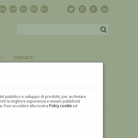
CONTATTI
del pubblico e sviluppo di prodotti, per archiviare
ti la migliore esperienza e inviarti pubblicità
zza. Puoi accedere alla nostra
Policy cookie
ed
VUOI
VENDERE
UN'OPERA DI FRANCO GIULI?