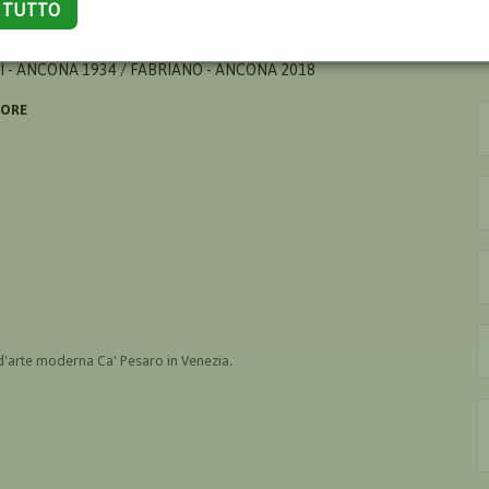
A TUTTO
I - ANCONA 1934 / FABRIANO - ANCONA 2018
SORE
d'arte moderna Ca' Pesaro in Venezia.