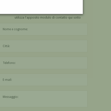
VUOI
COMPRARE
UN'OPERA DI FRANCO GIULI?
utilizza l'apposito modulo di contatto qui sotto
Il nome è obbligatorio
La città è obbligatoria
L'indirizzo mail non è valido
Il messaggio è obbligatorio