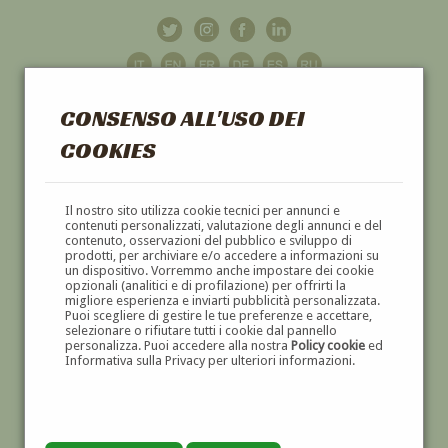
CONSENSO ALL'USO DEI
COOKIES
GALLERIA
D'ARTE
Il nostro sito utilizza cookie tecnici per annunci e
contenuti personalizzati, valutazione degli annunci e del
contenuto, osservazioni del pubblico e sviluppo di
DIPINTI E SCULTURE '800 E '900
prodotti, per archiviare e/o accedere a informazioni su
un dispositivo. Vorremmo anche impostare dei cookie
opzionali (analitici e di profilazione) per offrirti la
migliore esperienza e inviarti pubblicità personalizzata.
Puoi scegliere di gestire le tue preferenze e accettare,
selezionare o rifiutare tutti i cookie dal pannello
personalizza. Puoi accedere alla nostra
Policy cookie
ed
Informativa sulla Privacy per ulteriori informazioni.