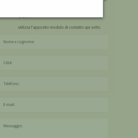
VUOI
COMPRARE
UN'OPERA DI GUGLIELMO
GIUSTI?
utilizza l'apposito modulo di contatto qui sotto
Il nome è obbligatorio
La città è obbligatoria
L'indirizzo mail non è valido
Il messaggio è obbligatorio