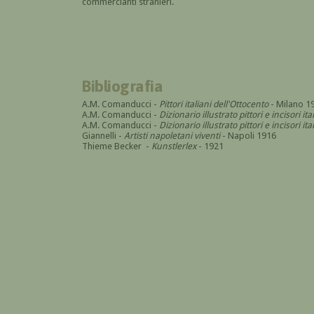
commercianti stranieri.
Bibliografia
A.M. Comanducci -
Pittori italiani dell'Ottocento
- Milano 1
A.M. Comanducci -
Dizionario illustrato pittori e incisori it
A.M. Comanducci -
Dizionario illustrato pittori e incisori 
Giannelli -
Artisti napoletani viventi
- Napoli 1916
Thieme Becker -
Kunstlerlex
- 1921