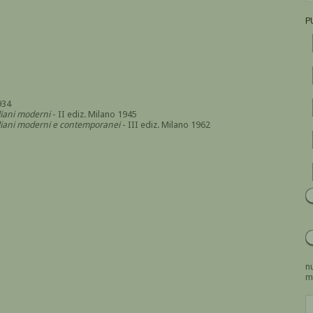
P
934
aliani moderni
- II ediz. Milano 1945
italiani moderni e contemporanei
- III ediz. Milano 1962
nu
m