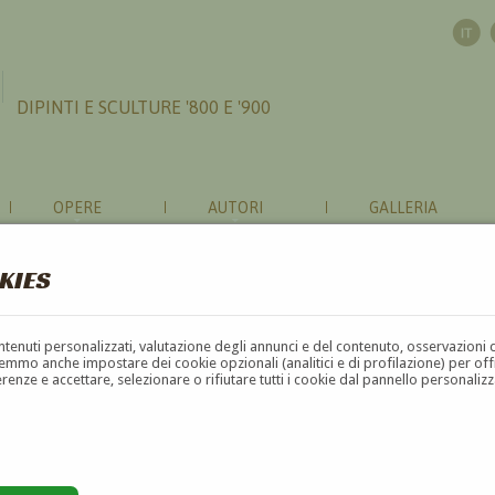
DIPINTI E SCULTURE '800 E '900
OPERE
AUTORI
GALLERIA
KIES
contenuti personalizzati, valutazione degli annunci e del contenuto, osservazioni 
mmo anche impostare dei cookie opzionali (analitici e di profilazione) per offrir
erenze e accettare, selezionare o rifiutare tutti i cookie dal pannello personali