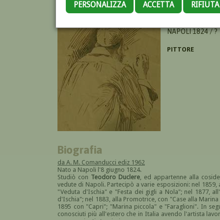
PERSONALIZZA
ACCETTA
RIFIUT
GIUSTI GUGLIEL
NAPOLI 1824 / ?
PITTORE
Biografia
da A. M. Comanducci ediz 1962
Nato a Napoli l'8 giugno 1824.
Studiò con
Teodoro Duclere
, ed appartenne alla coside
vedute di Napoli. Partecipò a varie esposizioni: nel 1859,
"Veduta d'Ischia" e "Festa dei gigli a Nola"; nel 1877, a
d'Ischia"; nel 1883, alla Promotrice, con "Case alla Marina 
1895 con "Capri"; "Marina piccola" e "Faraglioni". In segu
conosciuti più all'estero che in Italia avendo l'artista l