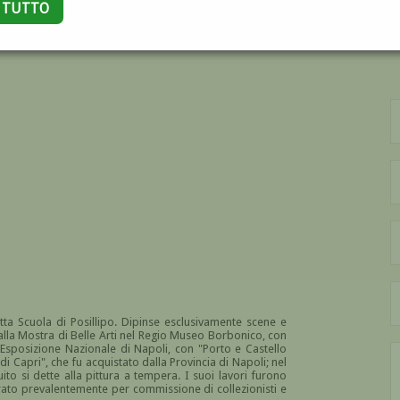
A TUTTO
MO
tta Scuola di Posillipo. Dipinse esclusivamente scene e
 alla Mostra di Belle Arti nel Regio Museo Borbonico, con
ll'Esposizione Nazionale di Napoli, con "Porto e Castello
di Capri", che fu acquistato dalla Provincia di Napoli; nel
ito si dette alla pittura a tempera. I suoi lavori furono
avorato prevalentemente per commissione di collezionisti e