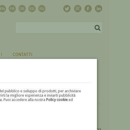
CONTATTI
del pubblico e sviluppo di prodotti, per archiviare
ti la migliore esperienza e inviarti pubblicità
zza. Puoi accedere alla nostra
Policy cookie
ed
VUOI
VENDERE
UN'OPERA DI GUGLIELMO GIUSTI?