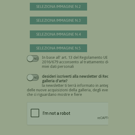
SELEZIONA IMMAGINE N.2
SELEZIONA IMMAGINE N.3
SELEZIONA IMMAGINE N.4
SELEZIONA IMMAGINE N.5
In base all' art. 13 del Regolamento UE n.
Devi dare il consenso
2016/679 acconsento al trattamento dei
miei dati personali
desideri iscriverti alla newsletter di Recta
galleria d'arte?
la newsletter ti terrà informato in anteprima
delle nuove acquisizioni della galleria, degli eventi
che ci riguardano mostre e fiere
Devi confermare di essere umano