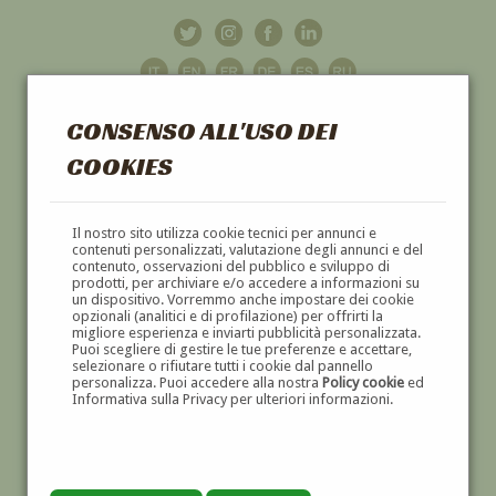
CONSENSO ALL'USO DEI
COOKIES
GALLERIA
D'ARTE
Il nostro sito utilizza cookie tecnici per annunci e
contenuti personalizzati, valutazione degli annunci e del
contenuto, osservazioni del pubblico e sviluppo di
DIPINTI E SCULTURE '800 E '900
prodotti, per archiviare e/o accedere a informazioni su
un dispositivo. Vorremmo anche impostare dei cookie
opzionali (analitici e di profilazione) per offrirti la
migliore esperienza e inviarti pubblicità personalizzata.
Puoi scegliere di gestire le tue preferenze e accettare,
selezionare o rifiutare tutti i cookie dal pannello
personalizza. Puoi accedere alla nostra
Policy cookie
ed
Informativa sulla Privacy per ulteriori informazioni.