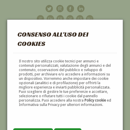
CONSENSO ALL'USO DEI
COOKIES
GALLERIA
D'ARTE
Il nostro sito utilizza cookie tecnici per annunci e
contenuti personalizzati, valutazione degli annunci e del
contenuto, osservazioni del pubblico e sviluppo di
DIPINTI E SCULTURE '800 E '900
prodotti, per archiviare e/o accedere a informazioni su
un dispositivo. Vorremmo anche impostare dei cookie
opzionali (analitici e di profilazione) per offrirti la
migliore esperienza e inviarti pubblicità personalizzata.
Puoi scegliere di gestire le tue preferenze e accettare,
selezionare o rifiutare tutti i cookie dal pannello
personalizza. Puoi accedere alla nostra
Policy cookie
ed
Informativa sulla Privacy per ulteriori informazioni.