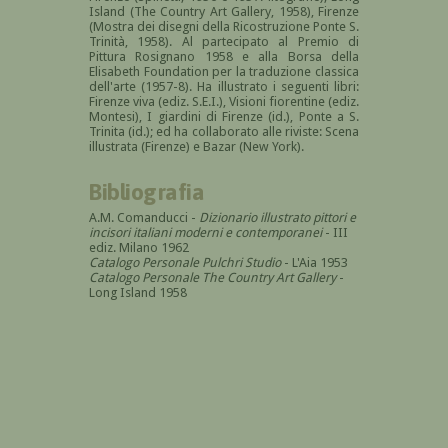
Island (The Country Art Gallery, 1958), Firenze
(Mostra dei disegni della Ricostruzione Ponte S.
Trinità, 1958). Al partecipato al Premio di
Pittura Rosignano 1958 e alla Borsa della
Elisabeth Foundation per la traduzione classica
dell'arte (1957-8). Ha illustrato i seguenti libri:
Firenze viva (ediz. S.E.I.), Visioni fiorentine (ediz.
Montesi), I giardini di Firenze (id.), Ponte a S.
Trinita (id.); ed ha collaborato alle riviste: Scena
illustrata (Firenze) e Bazar (New York).
Bibliografia
A.M. Comanducci -
Dizionario illustrato pittori e
incisori italiani moderni e contemporanei
- III
ediz. Milano 1962
Catalogo Personale Pulchri Studio
- L'Aia 1953
Catalogo Personale The Country Art Gallery
-
Long Island 1958