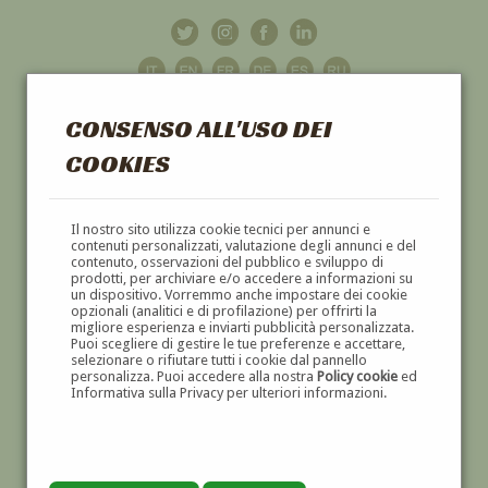
CONSENSO ALL'USO DEI
COOKIES
GALLERIA
D'ARTE
Il nostro sito utilizza cookie tecnici per annunci e
contenuti personalizzati, valutazione degli annunci e del
contenuto, osservazioni del pubblico e sviluppo di
DIPINTI E SCULTURE '800 E '900
prodotti, per archiviare e/o accedere a informazioni su
un dispositivo. Vorremmo anche impostare dei cookie
opzionali (analitici e di profilazione) per offrirti la
migliore esperienza e inviarti pubblicità personalizzata.
Puoi scegliere di gestire le tue preferenze e accettare,
selezionare o rifiutare tutti i cookie dal pannello
personalizza. Puoi accedere alla nostra
Policy cookie
ed
Informativa sulla Privacy per ulteriori informazioni.