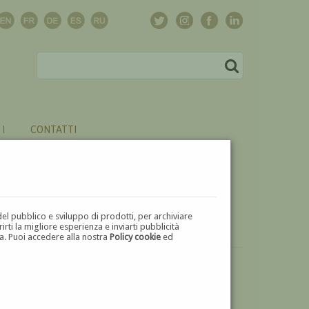
CONTATTI
del pubblico e sviluppo di prodotti, per archiviare
ti la migliore esperienza e inviarti pubblicità
zza. Puoi accedere alla nostra
Policy cookie
ed
VUOI
VENDERE
UN'OPERA DI LUIGI GIUFFRA?