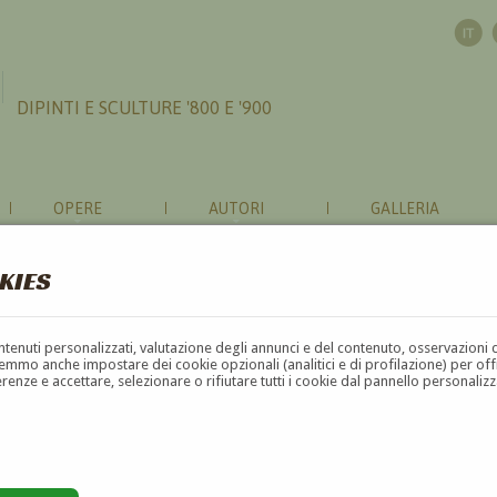
DIPINTI E SCULTURE '800 E '900
OPERE
AUTORI
GALLERIA
KIES
contenuti personalizzati, valutazione degli annunci e del contenuto, osservazioni 
mmo anche impostare dei cookie opzionali (analitici e di profilazione) per offrir
erenze e accettare, selezionare o rifiutare tutti i cookie dal pannello personali