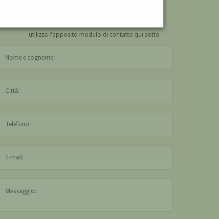
VUOI
COMPRARE
UN'OPERA DI LUIGI GIUFFRA?
utilizza l'apposito modulo di contatto qui sotto
Il nome è obbligatorio
La città è obbligatoria
L'indirizzo mail non è valido
Il messaggio è obbligatorio