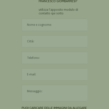
FRANCESCO GIOMBARRESI?
utilizza l'apposito modulo di
contatto qui sotto
Il nome è obbligatorio
La città è obbligatoria
L'indirizzo mail non è valido
Il messaggio è obbligatorio
PUOI CARICARE DELLE IMMAGINI DA ALLEGARE AL