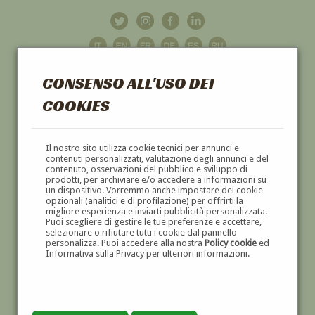
CONSENSO ALL'USO DEI
COOKIES
GALLERIA
D'ARTE
Il nostro sito utilizza cookie tecnici per annunci e
contenuti personalizzati, valutazione degli annunci e del
contenuto, osservazioni del pubblico e sviluppo di
DIPINTI E SCULTURE '800 E '900
prodotti, per archiviare e/o accedere a informazioni su
un dispositivo. Vorremmo anche impostare dei cookie
opzionali (analitici e di profilazione) per offrirti la
migliore esperienza e inviarti pubblicità personalizzata.
Puoi scegliere di gestire le tue preferenze e accettare,
selezionare o rifiutare tutti i cookie dal pannello
personalizza. Puoi accedere alla nostra
Policy cookie
ed
Informativa sulla Privacy per ulteriori informazioni.