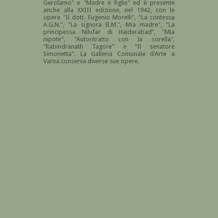
Gerolamo" e "Madre e figlie" ed è presente
anche alla XXIII edizione, nel 1942, con le
opere "Il dott. Eugenio Morelli", "La contessa
A.G.N.", "La signora B.M.", Mia madre", "La
principessa Nilufar di Haiderabad", "Mia
nipote", "Autoritratto con la sorella",
"Rabindranath Tagore" e "Il senatore
Simonetta". La Galleria Comunale d'Arte a
Varna conserva diverse sue opere.