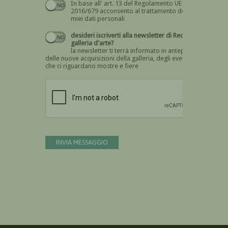
In base all' art. 13 del Regolamento UE n.
Devi dare il consenso
2016/679 acconsento al trattamento dei
miei dati personali
desideri iscriverti alla newsletter di Recta
galleria d'arte?
la newsletter ti terrà informato in anteprima
delle nuove acquisizioni della galleria, degli eventi
che ci riguardano mostre e fiere
Devi confermare di essere umano
INVIA MESSAGGIO