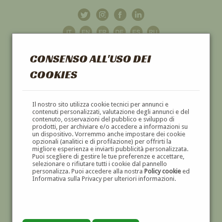
CONSENSO ALL'USO DEI
COOKIES
GALLERIA
D'ARTE
Il nostro sito utilizza cookie tecnici per annunci e
contenuti personalizzati, valutazione degli annunci e del
contenuto, osservazioni del pubblico e sviluppo di
DIPINTI E SCULTURE '800 E '900
prodotti, per archiviare e/o accedere a informazioni su
un dispositivo. Vorremmo anche impostare dei cookie
opzionali (analitici e di profilazione) per offrirti la
migliore esperienza e inviarti pubblicità personalizzata.
Puoi scegliere di gestire le tue preferenze e accettare,
selezionare o rifiutare tutti i cookie dal pannello
personalizza. Puoi accedere alla nostra
Policy cookie
ed
Informativa sulla Privacy per ulteriori informazioni.