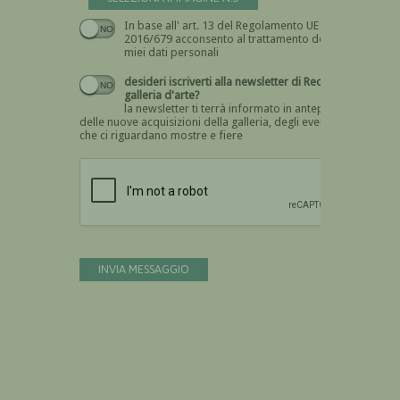
In base all' art. 13 del Regolamento UE n.
Devi dare il consenso
2016/679 acconsento al trattamento dei
miei dati personali
desideri iscriverti alla newsletter di Recta
galleria d'arte?
la newsletter ti terrà informato in anteprima
delle nuove acquisizioni della galleria, degli eventi
che ci riguardano mostre e fiere
Devi confermare di essere umano
INVIA MESSAGGIO