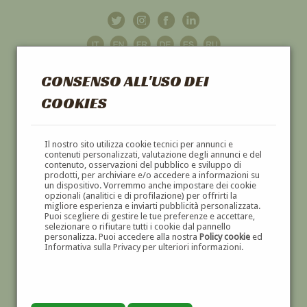
CONSENSO ALL'USO DEI
COOKIES
GALLERIA
D'ARTE
Il nostro sito utilizza cookie tecnici per annunci e
contenuti personalizzati, valutazione degli annunci e del
contenuto, osservazioni del pubblico e sviluppo di
DIPINTI E SCULTURE '800 E '900
prodotti, per archiviare e/o accedere a informazioni su
un dispositivo. Vorremmo anche impostare dei cookie
opzionali (analitici e di profilazione) per offrirti la
migliore esperienza e inviarti pubblicità personalizzata.
Puoi scegliere di gestire le tue preferenze e accettare,
selezionare o rifiutare tutti i cookie dal pannello
personalizza. Puoi accedere alla nostra
Policy cookie
ed
Informativa sulla Privacy per ulteriori informazioni.