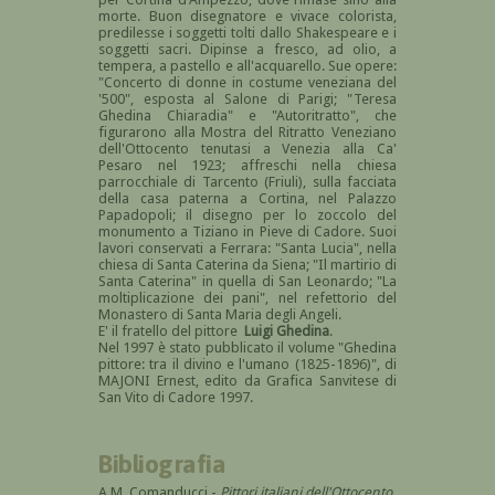
morte. Buon disegnatore e vivace colorista,
predilesse i soggetti tolti dallo Shakespeare e i
soggetti sacri. Dipinse a fresco, ad olio, a
tempera, a pastello e all'acquarello. Sue opere:
"Concerto di donne in costume veneziana del
'500", esposta al Salone di Parigi; "Teresa
Ghedina Chiaradia" e "Autoritratto", che
figurarono alla Mostra del Ritratto Veneziano
dell'Ottocento tenutasi a Venezia alla Ca'
Pesaro nel 1923; affreschi nella chiesa
parrocchiale di Tarcento (Friuli), sulla facciata
della casa paterna a Cortina, nel Palazzo
Papadopoli; il disegno per lo zoccolo del
monumento a Tiziano in Pieve di Cadore. Suoi
lavori conservati a Ferrara: "Santa Lucia", nella
chiesa di Santa Caterina da Siena; "Il martirio di
Santa Caterina" in quella di San Leonardo; "La
moltiplicazione dei pani", nel refettorio del
Monastero di Santa Maria degli Angeli.
E' il fratello del pittore
Luigi Ghedina
.
Nel 1997 è stato pubblicato il volume "Ghedina
pittore: tra il divino e l'umano (1825-1896)", di
MAJONI Ernest, edito da Grafica Sanvitese di
San Vito di Cadore 1997.
Bibliografia
A.M. Comanducci -
Pittori italiani dell'Ottocento