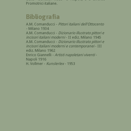
Promotrici italiane.
Bibliografia
A.M. Comanducci -
Pittori italiani dell'Ottocento
- Milano 1934
A.M. Comanducci -
Dizionario illustrato pittori e
incisori italiani moderni
- II ediz. Milano 1945
A.M. Comanducci -
Dizionario illustrato pittori e
incisori italiani moderni e contemporanei
- III
ediz. Milano 1962
Enrico Giannelli -
Artisti napoletani viventi
-
Napoli 1916
H. Vollmer -
Kunslerlex
- 1953