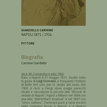
GIARDIELLO CARMINE
NAPOLI 1871 / 1916
PITTORE
Biografia
Carmine
Ciardiello
da A. M. Comanducci
ediz 1962
Nato a Napoli il 31 maggio 1871. Studiò sotto
la guida di
Luigi Scorrano
, e frequentò l'Istituto
di Belle Arti solo per lo studio del nudo. Nel
1903 si recò a Parigi dove eseguì parecchi
ritratti e riprodusse in piccole tele "Ricordi di
vedute di Napoli". Figurò a Milano nel 1894 con
una tela, "Marechiaro (marina)" e nel 1897 con
"Unico sollievo". Partecipò pure a varie mostre
della «Salvator Rosa» a Napoli, e a diverse