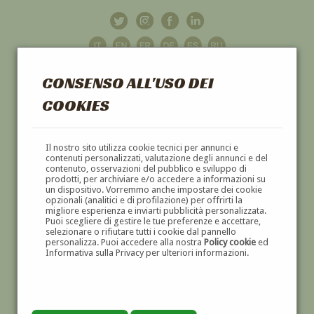
CONSENSO ALL'USO DEI
COOKIES
GALLERIA
D'ARTE
Il nostro sito utilizza cookie tecnici per annunci e
contenuti personalizzati, valutazione degli annunci e del
contenuto, osservazioni del pubblico e sviluppo di
DIPINTI E SCULTURE '800 E '900
prodotti, per archiviare e/o accedere a informazioni su
un dispositivo. Vorremmo anche impostare dei cookie
opzionali (analitici e di profilazione) per offrirti la
migliore esperienza e inviarti pubblicità personalizzata.
Puoi scegliere di gestire le tue preferenze e accettare,
selezionare o rifiutare tutti i cookie dal pannello
personalizza. Puoi accedere alla nostra
Policy cookie
ed
Informativa sulla Privacy per ulteriori informazioni.