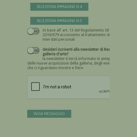
SELEZIONA IMMAGINE N.4
SELEZIONA IMMAGINE N.5
In base all' art. 13 del Regolamento UE n.
Devi dare il consenso
2016/679 acconsento al trattamento dei
miei dati personali
desideri iscriverti alla newsletter di Recta
galleria d'arte?
la newsletter ti terrà informato in anteprima
delle nuove acquisizioni della galleria, degli eventi
che ci riguardano mostre e fiere
Devi confermare di essere umano
INVIA MESSAGGIO