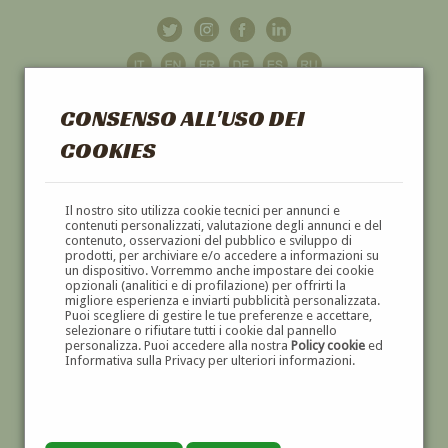
CONSENSO ALL'USO DEI
COOKIES
GALLERIA
D'ARTE
Il nostro sito utilizza cookie tecnici per annunci e
contenuti personalizzati, valutazione degli annunci e del
contenuto, osservazioni del pubblico e sviluppo di
DIPINTI E SCULTURE '800 E '900
prodotti, per archiviare e/o accedere a informazioni su
un dispositivo. Vorremmo anche impostare dei cookie
opzionali (analitici e di profilazione) per offrirti la
migliore esperienza e inviarti pubblicità personalizzata.
Puoi scegliere di gestire le tue preferenze e accettare,
selezionare o rifiutare tutti i cookie dal pannello
personalizza. Puoi accedere alla nostra
Policy cookie
ed
Informativa sulla Privacy per ulteriori informazioni.