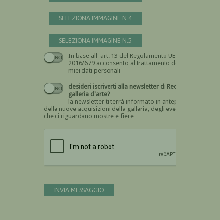
SELEZIONA IMMAGINE N.4
SELEZIONA IMMAGINE N.5
In base all' art. 13 del Regolamento UE n.
Devi dare il consenso
2016/679 acconsento al trattamento dei
miei dati personali
desideri iscriverti alla newsletter di Recta
galleria d'arte?
la newsletter ti terrà informato in anteprima
delle nuove acquisizioni della galleria, degli eventi
che ci riguardano mostre e fiere
Devi confermare di essere umano
INVIA MESSAGGIO