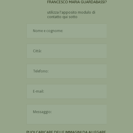
FRANCESCO MARIA GUARDABASSI?
utilizza l'apposito modulo di
contatto qui sotto
Il nome è obbligatorio
La città è obbligatoria
L'indirizzo mail non è valido
Il messaggio è obbligatorio
PUOI CARICARE DELLE IMMAGINI DA ALLEGARE AL