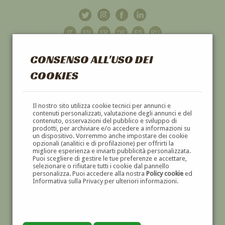
CONSENSO ALL'USO DEI
COOKIES
GALLERIA
D'ARTE
Il nostro sito utilizza cookie tecnici per annunci e
contenuti personalizzati, valutazione degli annunci e del
contenuto, osservazioni del pubblico e sviluppo di
DIPINTI E SCULTURE '800 E '900
prodotti, per archiviare e/o accedere a informazioni su
un dispositivo. Vorremmo anche impostare dei cookie
opzionali (analitici e di profilazione) per offrirti la
migliore esperienza e inviarti pubblicità personalizzata.
Puoi scegliere di gestire le tue preferenze e accettare,
selezionare o rifiutare tutti i cookie dal pannello
personalizza. Puoi accedere alla nostra
Policy cookie
ed
Informativa sulla Privacy per ulteriori informazioni.