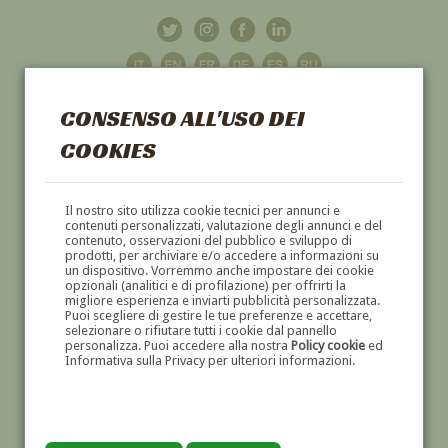
CONSENSO ALL'USO DEI
COOKIES
GALLERIA
D'ARTE
Il nostro sito utilizza cookie tecnici per annunci e
contenuti personalizzati, valutazione degli annunci e del
contenuto, osservazioni del pubblico e sviluppo di
DIPINTI E SCULTURE '800 E '900
prodotti, per archiviare e/o accedere a informazioni su
un dispositivo. Vorremmo anche impostare dei cookie
opzionali (analitici e di profilazione) per offrirti la
migliore esperienza e inviarti pubblicità personalizzata.
Puoi scegliere di gestire le tue preferenze e accettare,
selezionare o rifiutare tutti i cookie dal pannello
personalizza. Puoi accedere alla nostra
Policy cookie
ed
Informativa sulla Privacy per ulteriori informazioni.