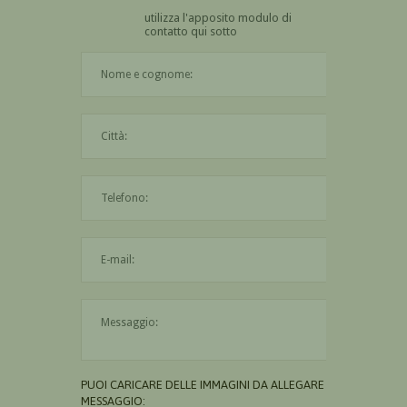
utilizza l'apposito modulo di
contatto qui sotto
Il nome è obbligatorio
La città è obbligatoria
L'indirizzo mail non è valido
Il messaggio è obbligatorio
PUOI CARICARE DELLE IMMAGINI DA ALLEGARE AL
MESSAGGIO: