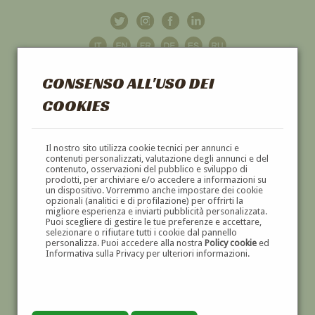
CONSENSO ALL'USO DEI
COOKIES
GALLERIA
D'ARTE
Il nostro sito utilizza cookie tecnici per annunci e
contenuti personalizzati, valutazione degli annunci e del
contenuto, osservazioni del pubblico e sviluppo di
DIPINTI E SCULTURE '800 E '900
prodotti, per archiviare e/o accedere a informazioni su
un dispositivo. Vorremmo anche impostare dei cookie
opzionali (analitici e di profilazione) per offrirti la
migliore esperienza e inviarti pubblicità personalizzata.
Puoi scegliere di gestire le tue preferenze e accettare,
selezionare o rifiutare tutti i cookie dal pannello
personalizza. Puoi accedere alla nostra
Policy cookie
ed
Informativa sulla Privacy per ulteriori informazioni.