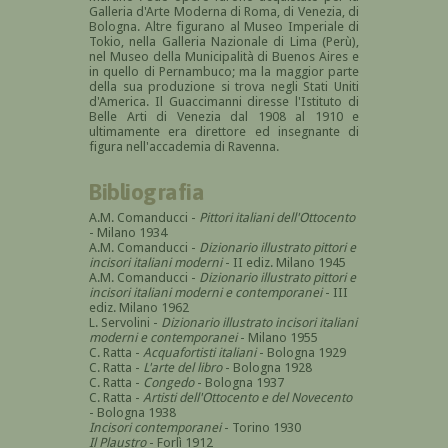
Galleria d'Arte Moderna di Roma, di Venezia, di
Bologna. Altre figurano al Museo Imperiale di
Tokio, nella Galleria Nazionale di Lima (Perù),
nel Museo della Municipalità di Buenos Aires e
in quello di Pernambuco; ma la maggior parte
della sua produzione si trova negli Stati Uniti
d'America. Il Guaccimanni diresse l'Istituto di
Belle Arti di Venezia dal 1908 al 1910 e
ultimamente era direttore ed insegnante di
figura nell'accademia di Ravenna.
Bibliografia
A.M. Comanducci -
Pittori italiani dell'Ottocento
- Milano 1934
A.M. Comanducci -
Dizionario illustrato pittori e
incisori italiani moderni
- II ediz. Milano 1945
A.M. Comanducci -
Dizionario illustrato pittori e
incisori italiani moderni e contemporanei
- III
ediz. Milano 1962
L. Servolini -
Dizionario illustrato incisori italiani
moderni e contemporanei
- Milano 1955
C. Ratta -
Acquafortisti italiani
- Bologna 1929
C. Ratta -
L'arte del libro
- Bologna 1928
C. Ratta -
Congedo
- Bologna 1937
C. Ratta -
Artisti dell'Ottocento e del Novecento
- Bologna 1938
Incisori contemporanei
- Torino 1930
Il Plaustro
- Forlì 1912