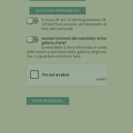
SELEZIONA IMMAGINE N.5
In base all' art. 13 del Regolamento UE n.
Devi dare il consenso
2016/679 acconsento al trattamento dei
miei dati personali
desideri iscriverti alla newsletter di Recta
galleria d'arte?
la newsletter ti terrà informato in anteprima
delle nuove acquisizioni della galleria, degli eventi
che ci riguardano mostre e fiere
Devi confermare di essere umano
INVIA MESSAGGIO