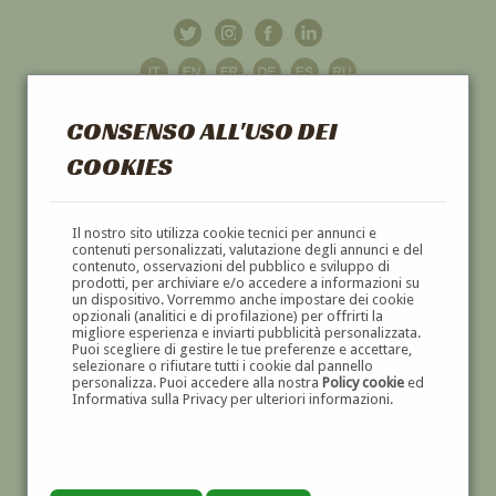
CONSENSO ALL'USO DEI
COOKIES
GALLERIA
D'ARTE
Il nostro sito utilizza cookie tecnici per annunci e
contenuti personalizzati, valutazione degli annunci e del
contenuto, osservazioni del pubblico e sviluppo di
DIPINTI E SCULTURE '800 E '900
prodotti, per archiviare e/o accedere a informazioni su
un dispositivo. Vorremmo anche impostare dei cookie
opzionali (analitici e di profilazione) per offrirti la
migliore esperienza e inviarti pubblicità personalizzata.
Puoi scegliere di gestire le tue preferenze e accettare,
selezionare o rifiutare tutti i cookie dal pannello
personalizza. Puoi accedere alla nostra
Policy cookie
ed
Informativa sulla Privacy per ulteriori informazioni.