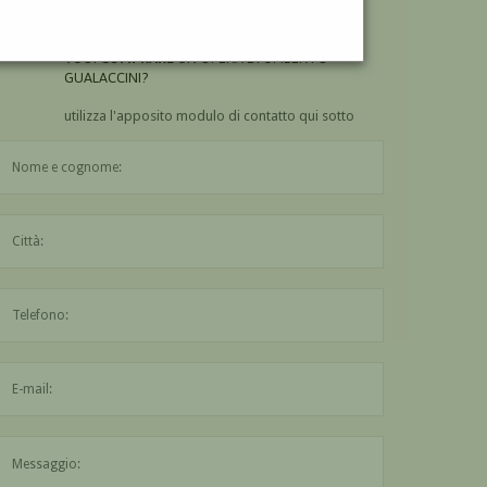
GUALACCINI?
VUOI
COMPRARE
UN'OPERA DI UMBERTO
GUALACCINI?
utilizza l'apposito modulo di contatto qui sotto
Il nome è obbligatorio
La città è obbligatoria
L'indirizzo mail non è valido
Il messaggio è obbligatorio