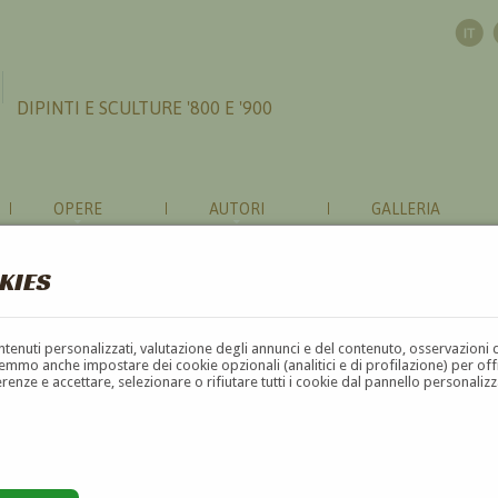
DIPINTI E SCULTURE '800 E '900
OPERE
AUTORI
GALLERIA
KIES
contenuti personalizzati, valutazione degli annunci e del contenuto, osservazioni 
mmo anche impostare dei cookie opzionali (analitici e di profilazione) per offrir
erenze e accettare, selezionare o rifiutare tutti i cookie dal pannello personali