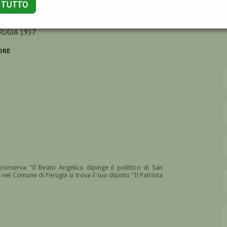
A TUTTO
RTO
RUGIA 1937
ORE
onserva "Il Beato Angelico dipinge il polittico di San
el Comune di Perugia si trova il suo dipinto "Il Patriota