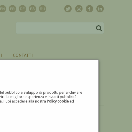
CONTATTI
del pubblico e sviluppo di prodotti, per archiviare
ti la migliore esperienza e inviarti pubblicità
zza. Puoi accedere alla nostra
Policy cookie
ed
VUOI
VENDERE
UN'OPERA DI ODDINO