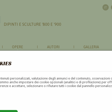
DIPINTI E SCULTURE '800 E '900
OPERE
AUTORI
GALLERIA
KIES
contenuti personalizzati, valutazione degli annunci e del contenuto, osservazioni 
mmo anche impostare dei cookie opzionali (analitici e di profilazione) per offrir
erenze e accettare, selezionare o rifiutare tutti i cookie dal pannello personali