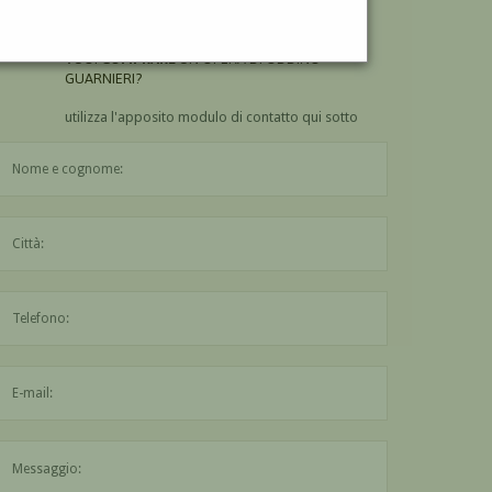
GUARNIERI?
VUOI
COMPRARE
UN'OPERA DI ODDINO
GUARNIERI?
utilizza l'apposito modulo di contatto qui sotto
Il nome è obbligatorio
La città è obbligatoria
L'indirizzo mail non è valido
Il messaggio è obbligatorio