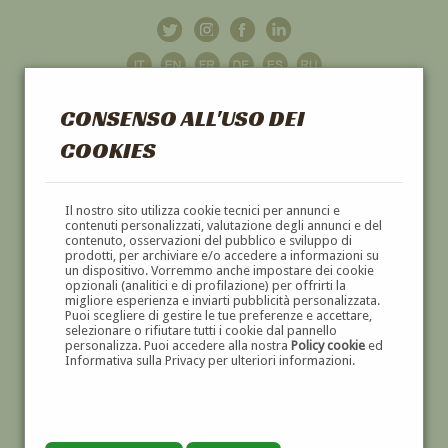
CONSENSO ALL'USO DEI
COOKIES
GALLERIA
D'ARTE
Il nostro sito utilizza cookie tecnici per annunci e
contenuti personalizzati, valutazione degli annunci e del
contenuto, osservazioni del pubblico e sviluppo di
DIPINTI E SCULTURE '800 E '900
prodotti, per archiviare e/o accedere a informazioni su
un dispositivo. Vorremmo anche impostare dei cookie
opzionali (analitici e di profilazione) per offrirti la
migliore esperienza e inviarti pubblicità personalizzata.
Puoi scegliere di gestire le tue preferenze e accettare,
selezionare o rifiutare tutti i cookie dal pannello
personalizza. Puoi accedere alla nostra
Policy cookie
ed
Informativa sulla Privacy per ulteriori informazioni.