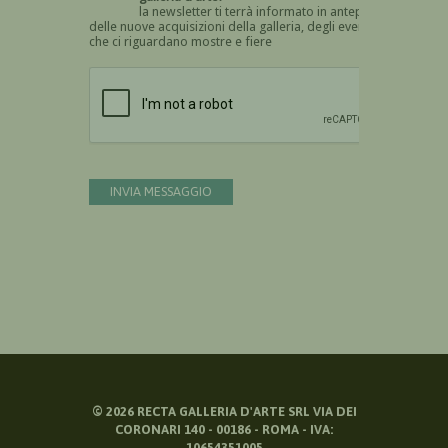
la newsletter ti terrà informato in anteprima
delle nuove acquisizioni della galleria, degli eventi
che ci riguardano mostre e fiere
Devi confermare di essere umano
INVIA MESSAGGIO
©
2026
RECTA GALLERIA D'ARTE SRL VIA DEI
CORONARI 140 - 00186 - ROMA - IVA:
10654351005