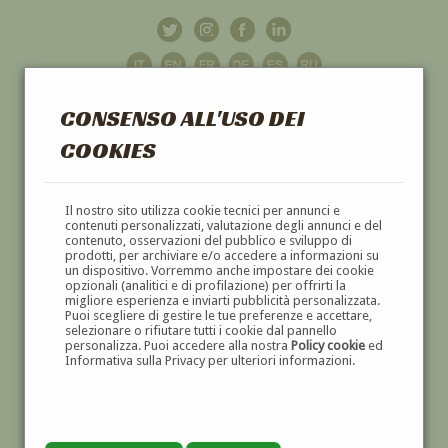
CONSENSO ALL'USO DEI
COOKIES
GALLERIA
D'ARTE
Il nostro sito utilizza cookie tecnici per annunci e
contenuti personalizzati, valutazione degli annunci e del
contenuto, osservazioni del pubblico e sviluppo di
DIPINTI E SCULTURE '800 E '900
prodotti, per archiviare e/o accedere a informazioni su
un dispositivo. Vorremmo anche impostare dei cookie
opzionali (analitici e di profilazione) per offrirti la
migliore esperienza e inviarti pubblicità personalizzata.
Puoi scegliere di gestire le tue preferenze e accettare,
selezionare o rifiutare tutti i cookie dal pannello
personalizza. Puoi accedere alla nostra
Policy cookie
ed
Informativa sulla Privacy per ulteriori informazioni.