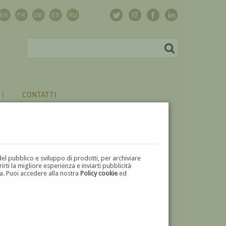
CONTATTI
del pubblico e sviluppo di prodotti, per archiviare
ti la migliore esperienza e inviarti pubblicità
zza. Puoi accedere alla nostra
Policy cookie
ed
VUOI
VENDERE
UN'OPERA DI ULDERICO