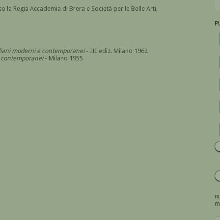
o la Regia Accademia di Brera e Società per le Belle Arti,
P
italiani moderni e contemporanei
- III ediz. Milano 1962
i e contemporanei
- Milano 1955
nu
m