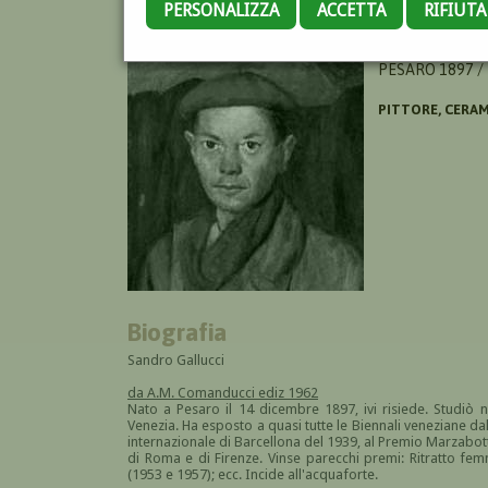
PERSONALIZZA
ACCETTA
RIFIUT
GALLUCCI ALES
PESARO 1897 /
PITTORE, CERAM
Biografia
Sandro Gallucci
da A.M. Comanducci ediz 1962
Nato a Pesaro il 14 dicembre 1897, ivi risiede. Studiò ne
Venezia. Ha esposto a quasi tutte le Biennali veneziane da
internazionale di Barcellona del 1939, al Premio Marzabot
di Roma e di Firenze. Vinse parecchi premi: Ritratto femmi
(1953 e 1957); ecc. Incide all'acquaforte.