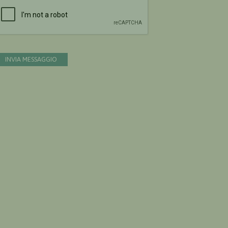
Devi confermare di essere umano
INVIA MESSAGGIO