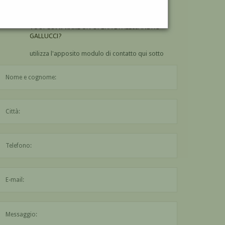
GALLUCCI?
VUOI
COMPRARE
UN'OPERA DI ALESSANDRO
GALLUCCI?
utilizza l'apposito modulo di contatto qui sotto
Il nome è obbligatorio
La città è obbligatoria
L'indirizzo mail non è valido
Il messaggio è obbligatorio