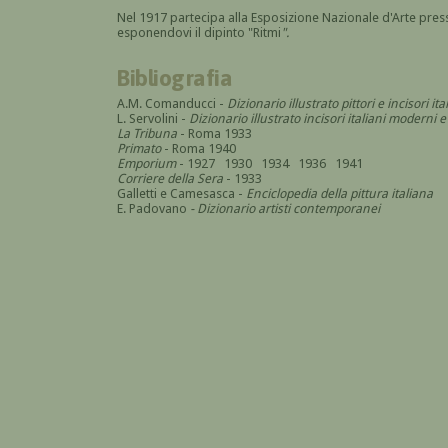
Nel 1917 partecipa alla Esposizione Nazionale d'Arte press
esponendovi il dipinto "Ritmi
".
Bibliografia
A.M. Comanducci -
Dizionario illustrato pittori e incisori 
L. Servolini -
Dizionario illustrato incisori italiani modern
La Tribuna
- Roma 1933
Primato
- Roma 1940
Emporium
- 1927 1930 1934 1936 1941
Corriere della Sera
- 1933
Galletti e Camesasca -
Enciclopedia della pittura italiana
E. Padovano
- Dizionario artisti contemporanei