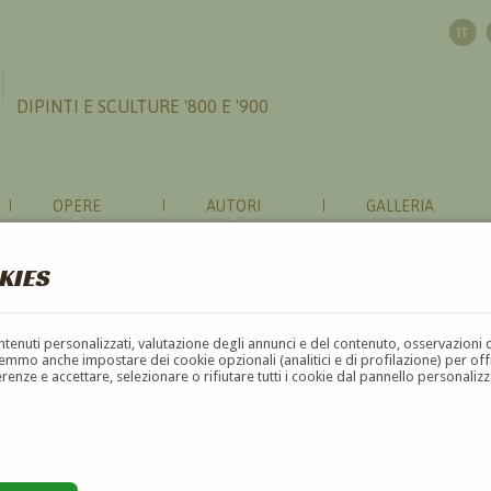
DIPINTI E SCULTURE '800 E '900
OPERE
AUTORI
GALLERIA
KIES
contenuti personalizzati, valutazione degli annunci e del contenuto, osservazioni 
mmo anche impostare dei cookie opzionali (analitici e di profilazione) per offrir
erenze e accettare, selezionare o rifiutare tutti i cookie dal pannello personali