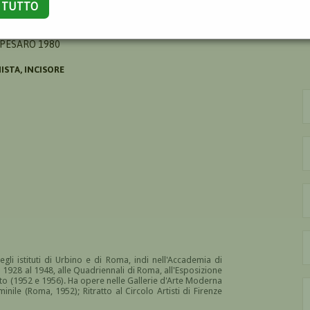
A TUTTO
SANDRO
 PESARO 1980
ISTA, INCISORE
gli istituti di Urbino e di Roma, indi nell'Accademia di
l 1928 al 1948, alle Quadriennali di Roma, all'Esposizione
to (1952 e 1956). Ha opere nelle Gallerie d'Arte Moderna
nile (Roma, 1952); Ritratto al Circolo Artisti di Firenze