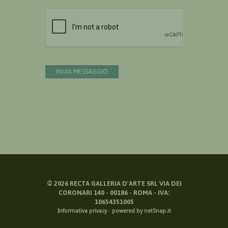
Devi confermare di essere umano
INVIA MESSAGGIO
©
2026
RECTA GALLERIA D'ARTE SRL VIA DEI
CORONARI 140 - 00186 - ROMA - IVA:
10654351005
Informativa privacy
-
powered by netSnap.it