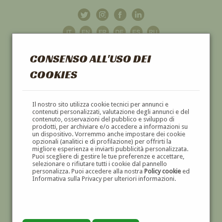
CONSENSO ALL'USO DEI
COOKIES
GALLERIA
D'ARTE
Il nostro sito utilizza cookie tecnici per annunci e
contenuti personalizzati, valutazione degli annunci e del
contenuto, osservazioni del pubblico e sviluppo di
DIPINTI E SCULTURE '800 E '900
prodotti, per archiviare e/o accedere a informazioni su
un dispositivo. Vorremmo anche impostare dei cookie
opzionali (analitici e di profilazione) per offrirti la
migliore esperienza e inviarti pubblicità personalizzata.
Puoi scegliere di gestire le tue preferenze e accettare,
selezionare o rifiutare tutti i cookie dal pannello
personalizza. Puoi accedere alla nostra
Policy cookie
ed
Informativa sulla Privacy per ulteriori informazioni.