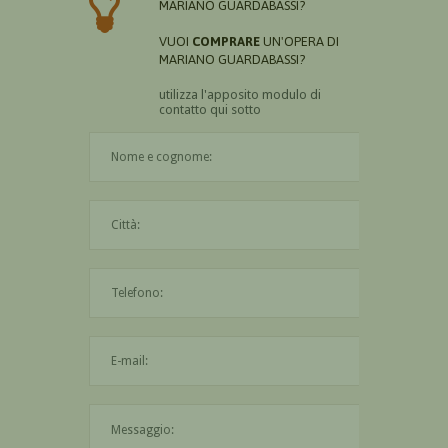
MARIANO GUARDABASSI?
VUOI
COMPRARE
UN'OPERA DI
MARIANO GUARDABASSI?
utilizza l'apposito modulo di
contatto qui sotto
Il nome è obbligatorio
La città è obbligatoria
L'indirizzo mail non è valido
Il messaggio è obbligatorio