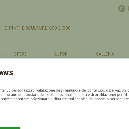
DIPINTI E SCULTURE '800 E '900
OPERE
AUTORI
GALLERIA
KIES
contenuti personalizzati, valutazione degli annunci e del contenuto, osservazioni 
mmo anche impostare dei cookie opzionali (analitici e di profilazione) per offrir
erenze e accettare, selezionare o rifiutare tutti i cookie dal pannello personali