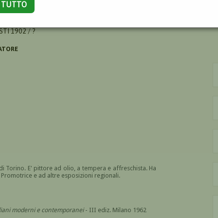
A TUTTO
NNI
TI 1902 / ?
ATORE
 di Torino. E' pittore ad olio, a tempera e affreschista. Ha
a Promotrice e ad altre esposizioni regionali.
italiani moderni e contemporanei
- III ediz. Milano 1962