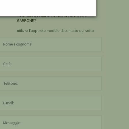
GARRONE?
VUOI
COMPRARE
UN'OPERA DI GIOVANNI
GARRONE?
utilizza l'apposito modulo di contatto qui sotto
Il nome è obbligatorio
La città è obbligatoria
L'indirizzo mail non è valido
Il messaggio è obbligatorio