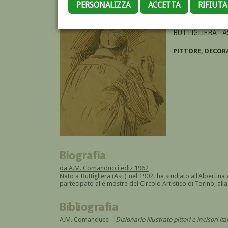
PERSONALIZZA
ACCETTA
RIFIUT
GARRONE GIOVA
BUTTIGLIERA - AS
PITTORE, DECOR
Biografia
da A.M. Comanducci ediz 1962
Nato a Buttigliera (Asti) nel 1902. ha studiato all'Albertina
partecipato alle mostre del Circolo Artistico di Torino, all
Bibliografia
A.M. Comanducci -
Dizionario illustrato pittori e incisori 