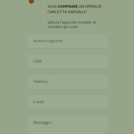
VUOI
COMPRARE
UN'OPERA DI
CARLOTTA GARGALLI?
utilizza l'apposito modulo di
contatto qui sotto
Il nome è obbligatorio
La città è obbligatoria
L'indirizzo mail non è valido
Il messaggio è obbligatorio