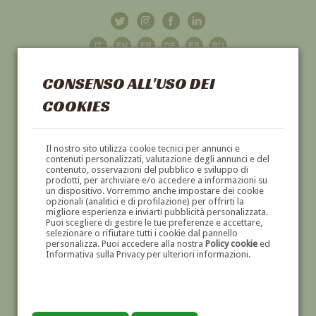
CONSENSO ALL'USO DEI
COOKIES
GALLERIA
D'ARTE
Il nostro sito utilizza cookie tecnici per annunci e
contenuti personalizzati, valutazione degli annunci e del
contenuto, osservazioni del pubblico e sviluppo di
DIPINTI E SCULTURE '800 E '900
prodotti, per archiviare e/o accedere a informazioni su
un dispositivo. Vorremmo anche impostare dei cookie
opzionali (analitici e di profilazione) per offrirti la
migliore esperienza e inviarti pubblicità personalizzata.
Puoi scegliere di gestire le tue preferenze e accettare,
selezionare o rifiutare tutti i cookie dal pannello
personalizza. Puoi accedere alla nostra
Policy cookie
ed
Informativa sulla Privacy per ulteriori informazioni.