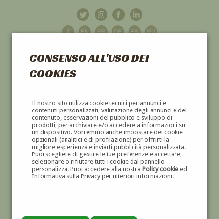
CONSENSO ALL'USO DEI
COOKIES
GALLERIA
D'ARTE
Il nostro sito utilizza cookie tecnici per annunci e
contenuti personalizzati, valutazione degli annunci e del
contenuto, osservazioni del pubblico e sviluppo di
DIPINTI E SCULTURE '800 E '900
prodotti, per archiviare e/o accedere a informazioni su
un dispositivo. Vorremmo anche impostare dei cookie
opzionali (analitici e di profilazione) per offrirti la
migliore esperienza e inviarti pubblicità personalizzata.
Puoi scegliere di gestire le tue preferenze e accettare,
selezionare o rifiutare tutti i cookie dal pannello
personalizza. Puoi accedere alla nostra
Policy cookie
ed
Informativa sulla Privacy per ulteriori informazioni.