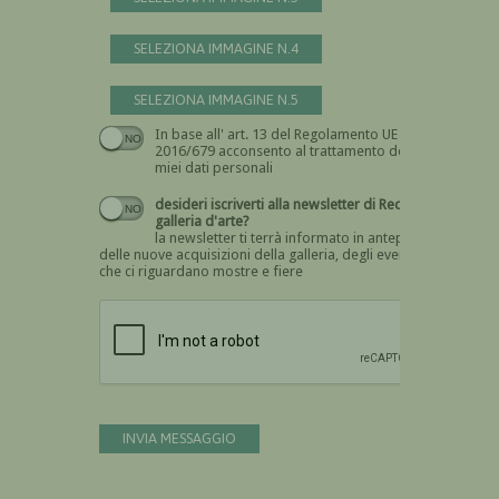
SELEZIONA IMMAGINE N.4
SELEZIONA IMMAGINE N.5
In base all' art. 13 del Regolamento UE n.
Devi dare il consenso
2016/679 acconsento al trattamento dei
miei dati personali
desideri iscriverti alla newsletter di Recta
galleria d'arte?
la newsletter ti terrà informato in anteprima
delle nuove acquisizioni della galleria, degli eventi
che ci riguardano mostre e fiere
Devi confermare di essere umano
INVIA MESSAGGIO