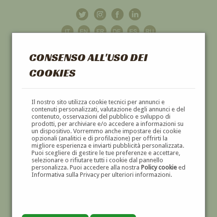
CONSENSO ALL'USO DEI
COOKIES
GALLERIA
D'ARTE
Il nostro sito utilizza cookie tecnici per annunci e
contenuti personalizzati, valutazione degli annunci e del
contenuto, osservazioni del pubblico e sviluppo di
DIPINTI E SCULTURE '800 E '900
prodotti, per archiviare e/o accedere a informazioni su
un dispositivo. Vorremmo anche impostare dei cookie
opzionali (analitici e di profilazione) per offrirti la
migliore esperienza e inviarti pubblicità personalizzata.
Puoi scegliere di gestire le tue preferenze e accettare,
selezionare o rifiutare tutti i cookie dal pannello
personalizza. Puoi accedere alla nostra
Policy cookie
ed
Informativa sulla Privacy per ulteriori informazioni.