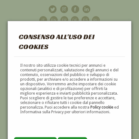
CONSENSO ALL'USO DEI
COOKIES
GALLERIA
D'ARTE
Il nostro sito utilizza cookie tecnici per annunci e
contenuti personalizzati, valutazione degli annunci e del
contenuto, osservazioni del pubblico e sviluppo di
DIPINTI E SCULTURE '800 E '900
prodotti, per archiviare e/o accedere a informazioni su
un dispositivo. Vorremmo anche impostare dei cookie
opzionali (analitici e di profilazione) per offrirti la
migliore esperienza e inviarti pubblicità personalizzata.
Puoi scegliere di gestire le tue preferenze e accettare,
selezionare o rifiutare tutti i cookie dal pannello
personalizza. Puoi accedere alla nostra
Policy cookie
ed
Informativa sulla Privacy per ulteriori informazioni.