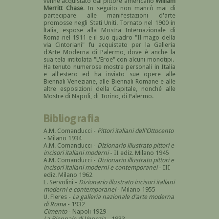
venne acquistato dal pittore americano
William
Merritt Chase
. In seguito non mancò mai di
partecipare alle manifestazioni d'arte
promosse negli Stati Uniti. Tornato nel 1900 in
ltalia, espose alla Mostra Internazionale di
Roma nel 1911 e il suo quadro "Il mago della
via Cintoriani" fu acquistato per la Galleria
d'Arte Moderna di Palermo, dove è anche la
sua tela intitolata "L'Eroe" con alcuni monotipi.
Ha tenuto numerose mostre personali in Italia
e all'estero ed ha inviato sue opere alle
Biennali Veneziane, alle Biennali Romane e alle
altre esposizioni della Capitale, nonché alle
Mostre di Napoli, di Torino, di Palermo.
Bibliografia
A.M. Comanducci -
Pittori italiani dell'Ottocento
- Milano 1934
A.M. Comanducci -
Dizionario illustrato pittori e
incisori italiani moderni
- II ediz. Milano 1945
A.M. Comanducci -
Dizionario illustrato pittori e
incisori italiani moderni e contemporanei
- III
ediz. Milano 1962
L. Servolini -
Dizionario illustrato incisori italiani
moderni e contemporanei
- Milano 1955
U. Fleres -
La galleria nazionale d'arte moderna
di Roma
- 1932
Cimento
- Napoli 1929
La Biennale di Venezia
- 1933