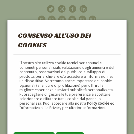
CONSENSO ALL'USO DEI
COOKIES
GALLERIA
D'ARTE
Il nostro sito utilizza cookie tecnici per annunci e
contenuti personalizzati, valutazione degli annunci e del
contenuto, osservazioni del pubblico e sviluppo di
DIPINTI E SCULTURE '800 E '900
prodotti, per archiviare e/o accedere a informazioni su
un dispositivo. Vorremmo anche impostare dei cookie
opzionali (analitici e di profilazione) per offrirti la
migliore esperienza e inviarti pubblicità personalizzata.
Puoi scegliere di gestire le tue preferenze e accettare,
selezionare o rifiutare tutti i cookie dal pannello
personalizza. Puoi accedere alla nostra
Policy cookie
ed
Informativa sulla Privacy per ulteriori informazioni.