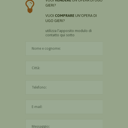
VUOI
VENDERE
UN'OPERA DI UGO
GIERI?
VUOI
COMPRARE
UN'OPERA DI
UGO GIERI?
utilizza l'apposito modulo di
contatto qui sotto
Il nome è obbligatorio
La città è obbligatoria
L'indirizzo mail non è valido
Il messaggio è obbligatorio