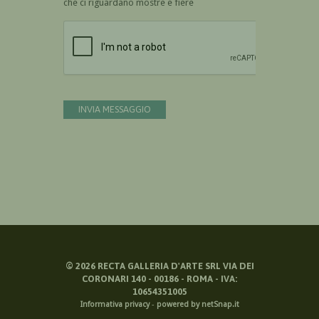
che ci riguardano mostre e fiere
Devi confermare di essere umano
INVIA MESSAGGIO
©
2026
RECTA GALLERIA D'ARTE SRL VIA DEI
CORONARI 140 - 00186 - ROMA - IVA:
10654351005
Informativa privacy
-
powered by netSnap.it