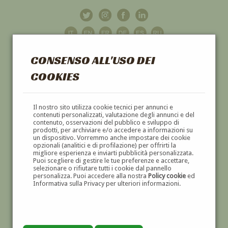
CONSENSO ALL'USO DEI
COOKIES
GALLERIA
D'ARTE
Il nostro sito utilizza cookie tecnici per annunci e
contenuti personalizzati, valutazione degli annunci e del
contenuto, osservazioni del pubblico e sviluppo di
DIPINTI E SCULTURE '800 E '900
prodotti, per archiviare e/o accedere a informazioni su
un dispositivo. Vorremmo anche impostare dei cookie
opzionali (analitici e di profilazione) per offrirti la
migliore esperienza e inviarti pubblicità personalizzata.
Puoi scegliere di gestire le tue preferenze e accettare,
selezionare o rifiutare tutti i cookie dal pannello
personalizza. Puoi accedere alla nostra
Policy cookie
ed
Informativa sulla Privacy per ulteriori informazioni.