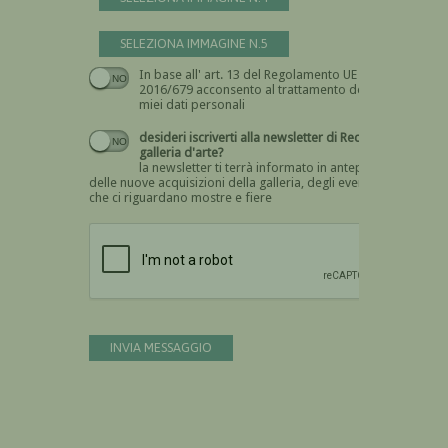
SELEZIONA IMMAGINE N.5
In base all' art. 13 del Regolamento UE n.
Devi dare il consenso
2016/679 acconsento al trattamento dei
miei dati personali
desideri iscriverti alla newsletter di Recta
galleria d'arte?
la newsletter ti terrà informato in anteprima
delle nuove acquisizioni della galleria, degli eventi
che ci riguardano mostre e fiere
Devi confermare di essere umano
INVIA MESSAGGIO