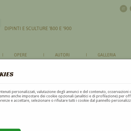
DIPINTI E SCULTURE '800 E '900
OPERE
AUTORI
GALLERIA
KIES
contenuti personalizzati, valutazione degli annunci e del contenuto, osservazioni 
mmo anche impostare dei cookie opzionali (analitici e di profilazione) per offrir
erenze e accettare, selezionare o rifiutare tutti i cookie dal pannello personali