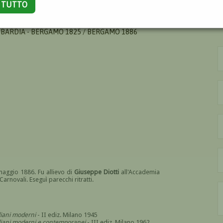
A TUTTO
BARDIA - BERGAMO 1825 / BERGAMO 1886
aggio 1886. Fu allievo di
Giuseppe Diotti
all'Accademia
rnovali. Eseguì parecchi ritratti.
aliani moderni
- II ediz. Milano 1945
italiani moderni e contemporanei
- III ediz. Milano 1962