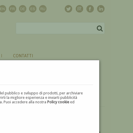
CONTATTI
del pubblico e sviluppo di prodotti, per archiviare
ti la migliore esperienza e inviarti pubblicità
zza. Puoi accedere alla nostra
Policy cookie
ed
VUOI
VENDERE
UN'OPERA DI GIUSEPPE GIORGI?