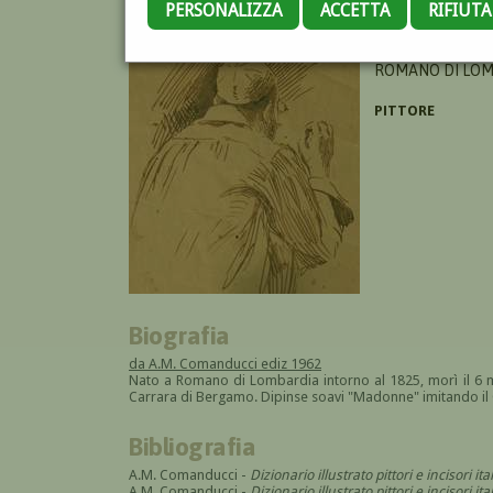
PERSONALIZZA
ACCETTA
RIFIUT
GIORGI GIUSEPPE
ROMANO DI LOM
PITTORE
Biografia
da A.M. Comanducci ediz 1962
Nato a Romano di Lombardia intorno al 1825, morì il 6 m
Carrara di Bergamo. Dipinse soavi "Madonne" imitando il Ca
Bibliografia
A.M. Comanducci -
Dizionario illustrato pittori e incisori it
A.M. Comanducci -
Dizionario illustrato pittori e incisori 