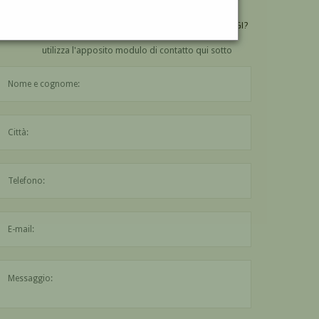
VUOI
COMPRARE
UN'OPERA DI GIUSEPPE GIORGI?
utilizza l'apposito modulo di contatto qui sotto
Il nome è obbligatorio
La città è obbligatoria
L'indirizzo mail non è valido
Il messaggio è obbligatorio