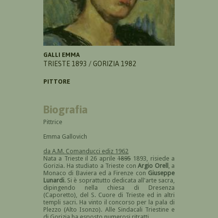
GALLI EMMA
TRIESTE 1893 / GORIZIA 1982
PITTORE
Biografia
Pittrice
Emma Gallovich
da A.M. Comanducci ediz 1962
Nata a Trieste il 26 aprile
1895
1893, risiede a
Gorizia. Ha studiato a Trieste con
Argio Orell
, a
Monaco di Baviera ed a Firenze con
Giuseppe
Lunardi
. Si è soprattutto dedicata all'arte sacra,
dipingendo nella chiesa di Dresenza
(Caporetto), del S. Cuore di Trieste ed in altri
templi sacri. Ha vinto il concorso per la pala di
Plezzo (Alto Isonzo). Alle Sindacali Triestine e
di Gorizia ha esposto numerosi ritratti.