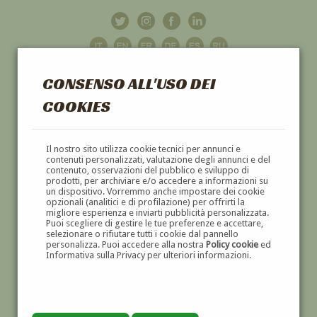
CONSENSO ALL'USO DEI
COOKIES
GALLERIA
D'ARTE
Il nostro sito utilizza cookie tecnici per annunci e
contenuti personalizzati, valutazione degli annunci e del
contenuto, osservazioni del pubblico e sviluppo di
DIPINTI E SCULTURE '800 E '900
prodotti, per archiviare e/o accedere a informazioni su
un dispositivo. Vorremmo anche impostare dei cookie
opzionali (analitici e di profilazione) per offrirti la
migliore esperienza e inviarti pubblicità personalizzata.
Puoi scegliere di gestire le tue preferenze e accettare,
selezionare o rifiutare tutti i cookie dal pannello
personalizza. Puoi accedere alla nostra
Policy cookie
ed
Informativa sulla Privacy per ulteriori informazioni.