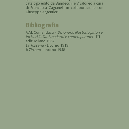
catalogo edito da Bandecchi e Vivaldi ed a cura
di Francesca Cagianelli in collaborazione con
Giuseppe Argentieri.
Bibliografia
A.M. Comanducci -
Dizionario illustrato pittori e
incisori italiani moderni e contemporanei
- III
ediz. Milano 1962
La Toscana
- Livorno 1919
Il Tirreno
- Livorno 1948