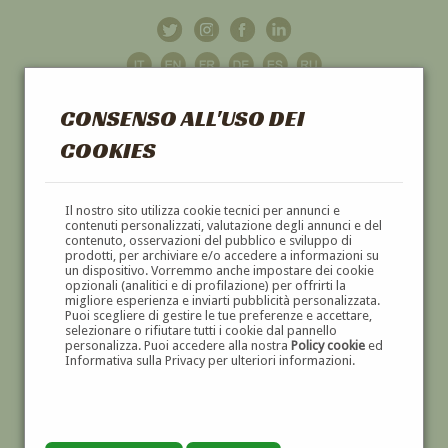
CONSENSO ALL'USO DEI
COOKIES
GALLERIA
D'ARTE
Il nostro sito utilizza cookie tecnici per annunci e
contenuti personalizzati, valutazione degli annunci e del
contenuto, osservazioni del pubblico e sviluppo di
DIPINTI E SCULTURE '800 E '900
prodotti, per archiviare e/o accedere a informazioni su
un dispositivo. Vorremmo anche impostare dei cookie
opzionali (analitici e di profilazione) per offrirti la
migliore esperienza e inviarti pubblicità personalizzata.
Puoi scegliere di gestire le tue preferenze e accettare,
selezionare o rifiutare tutti i cookie dal pannello
personalizza. Puoi accedere alla nostra
Policy cookie
ed
Informativa sulla Privacy per ulteriori informazioni.