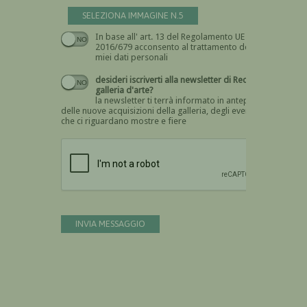
SELEZIONA IMMAGINE N.5
In base all' art. 13 del Regolamento UE n.
Devi dare il consenso
2016/679 acconsento al trattamento dei
miei dati personali
desideri iscriverti alla newsletter di Recta
galleria d'arte?
la newsletter ti terrà informato in anteprima
delle nuove acquisizioni della galleria, degli eventi
che ci riguardano mostre e fiere
Devi confermare di essere umano
INVIA MESSAGGIO