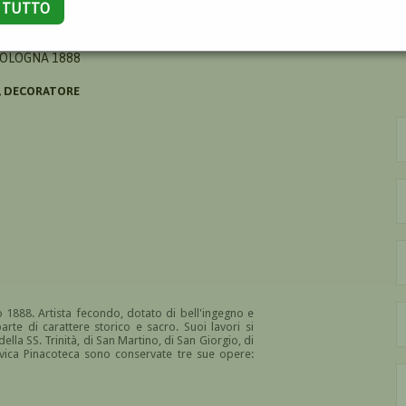
A TUTTO
SSANDRO
BOLOGNA 1888
E, DECORATORE
 1888. Artista fecondo, dotato di bell'ingegno e
te di carattere storico e sacro. Suoi lavori si
lla SS. Trinità, di San Martino, di San Giorgio, di
Civica Pinacoteca sono conservate tre sue opere: