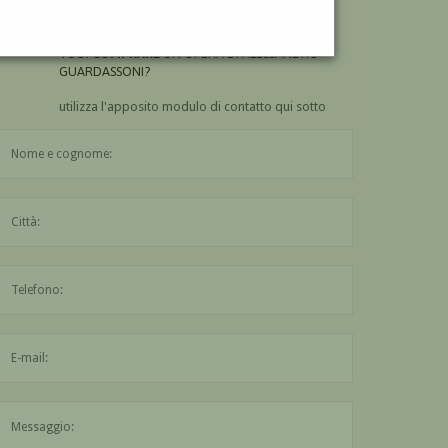
GUARDASSONI?
VUOI
COMPRARE
UN'OPERA DI ALESSANDRO
GUARDASSONI?
utilizza l'apposito modulo di contatto qui sotto
Il nome è obbligatorio
La città è obbligatoria
L'indirizzo mail non è valido
Il messaggio è obbligatorio