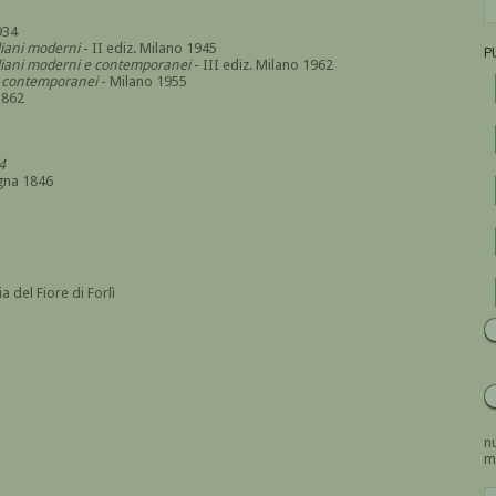
934
aliani moderni
- II ediz. Milano 1945
P
italiani moderni e contemporanei
- III ediz. Milano 1962
i e contemporanei
- Milano 1955
1862
4
gna 1846
a del Fiore di Forlì
nu
m