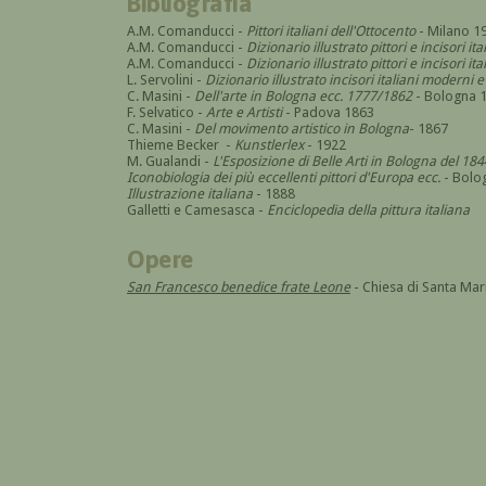
Bibliografia
A.M. Comanducci -
Pittori italiani dell'Ottocento
- Milano 1
A.M. Comanducci -
Dizionario illustrato pittori e incisori it
A.M. Comanducci -
Dizionario illustrato pittori e incisori 
L. Servolini -
Dizionario illustrato incisori italiani modern
C. Masini -
Dell'arte in Bologna ecc. 1777/1862
- Bologna 
F. Selvatico -
Arte e Artisti
- Padova 1863
C. Masini -
Del movimento artistico in Bologna
- 1867
Thieme Becker -
Kunstlerlex
- 1922
M. Gualandi -
L'Esposizione di Belle Arti in Bologna del 184
Iconobiologia dei più eccellenti pittori d'Europa ecc.
- Bolo
Illustrazione italiana
- 1888
Galletti e Camesasca -
Enciclopedia della pittura italiana
Opere
San Francesco benedice frate Leone
- Chiesa di Santa Mari