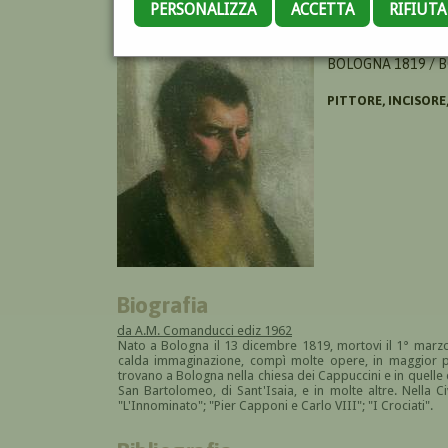
PERSONALIZZA
ACCETTA
RIFIUT
GUARDASSONI ALE
BOLOGNA 1819 / 
PITTORE, INCISOR
Biografia
da A.M. Comanducci ediz 1962
Nato a Bologna il 13 dicembre 1819, mortovi il 1° marzo
calda immaginazione, compì molte opere, in maggior par
trovano a Bologna nella chiesa dei Cappuccini e in quelle de
San Bartolomeo, di Sant'Isaia, e in molte altre. Nella 
"L'Innominato"; "Pier Capponi e Carlo VIII"; "I Crociati".