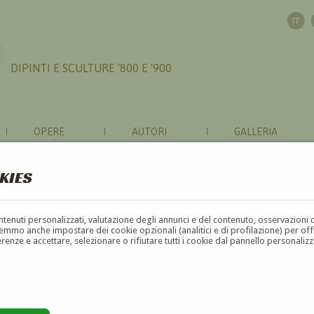
DIPINTI E SCULTURE '800 E '900
OPERE
AUTORI
GALLERIA
KIES
contenuti personalizzati, valutazione degli annunci e del contenuto, osservazioni 
mmo anche impostare dei cookie opzionali (analitici e di profilazione) per offrir
erenze e accettare, selezionare o rifiutare tutti i cookie dal pannello personali