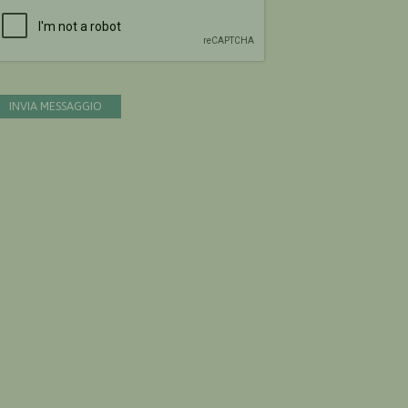
Devi confermare di essere umano
INVIA MESSAGGIO