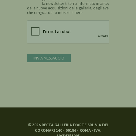
la newsletter ti terrà informato in anteprima
delle nuove acquisizioni della galleria, degli eventi
che ci riguardano mostre e fiere
Devi confermare di essere umano
INVIA MESSAGGIO
©
2026
RECTA GALLERIA D'ARTE SRL VIA DEI
CORONARI 140 - 00186 - ROMA - IVA:
10654351005