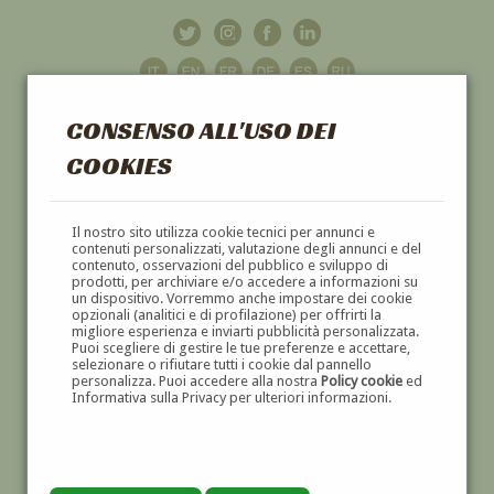
CONSENSO ALL'USO DEI
COOKIES
GALLERIA
D'ARTE
Il nostro sito utilizza cookie tecnici per annunci e
contenuti personalizzati, valutazione degli annunci e del
contenuto, osservazioni del pubblico e sviluppo di
DIPINTI E SCULTURE '800 E '900
prodotti, per archiviare e/o accedere a informazioni su
un dispositivo. Vorremmo anche impostare dei cookie
opzionali (analitici e di profilazione) per offrirti la
migliore esperienza e inviarti pubblicità personalizzata.
Puoi scegliere di gestire le tue preferenze e accettare,
selezionare o rifiutare tutti i cookie dal pannello
personalizza. Puoi accedere alla nostra
Policy cookie
ed
Informativa sulla Privacy per ulteriori informazioni.