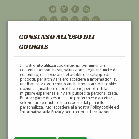
CONSENSO ALL'USO DEI
COOKIES
GALLERIA
D'ARTE
Il nostro sito utilizza cookie tecnici per annunci e
contenuti personalizzati, valutazione degli annunci e del
contenuto, osservazioni del pubblico e sviluppo di
DIPINTI E SCULTURE '800 E '900
prodotti, per archiviare e/o accedere a informazioni su
un dispositivo. Vorremmo anche impostare dei cookie
opzionali (analitici e di profilazione) per offrirti la
migliore esperienza e inviarti pubblicità personalizzata.
Puoi scegliere di gestire le tue preferenze e accettare,
selezionare o rifiutare tutti i cookie dal pannello
personalizza. Puoi accedere alla nostra
Policy cookie
ed
Informativa sulla Privacy per ulteriori informazioni.