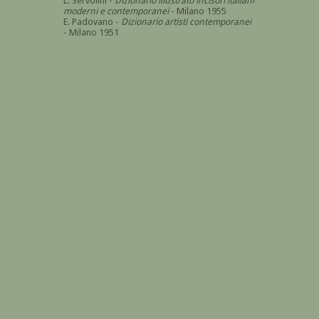
L. Servolini -
Dizionario illustrato incisori italiani
moderni e contemporanei
- Milano 1955
E. Padovano -
Dizionario artisti contemporanei
- Milano 1951