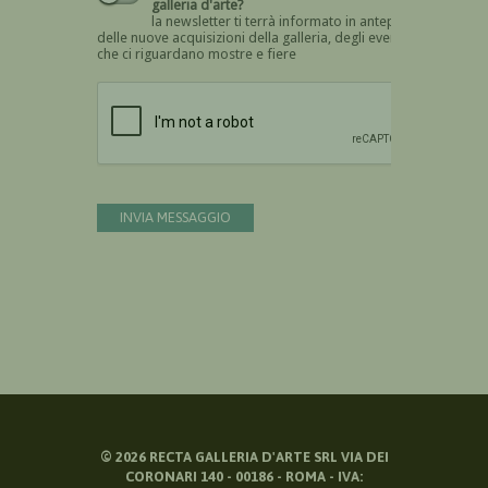
galleria d'arte?
la newsletter ti terrà informato in anteprima
delle nuove acquisizioni della galleria, degli eventi
che ci riguardano mostre e fiere
Devi confermare di essere umano
INVIA MESSAGGIO
©
2026
RECTA GALLERIA D'ARTE SRL VIA DEI
CORONARI 140 - 00186 - ROMA - IVA: