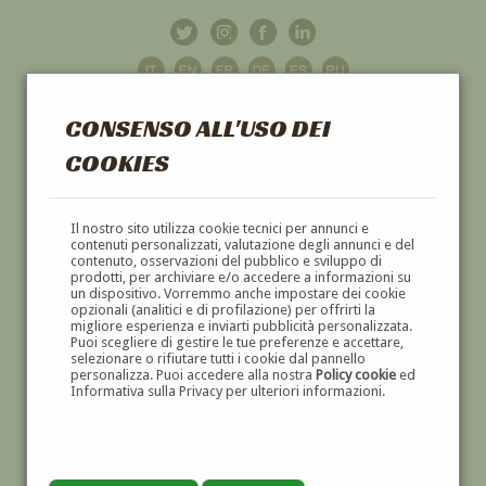
CONSENSO ALL'USO DEI
COOKIES
GALLERIA
D'ARTE
Il nostro sito utilizza cookie tecnici per annunci e
contenuti personalizzati, valutazione degli annunci e del
contenuto, osservazioni del pubblico e sviluppo di
DIPINTI E SCULTURE '800 E '900
prodotti, per archiviare e/o accedere a informazioni su
un dispositivo. Vorremmo anche impostare dei cookie
opzionali (analitici e di profilazione) per offrirti la
migliore esperienza e inviarti pubblicità personalizzata.
Puoi scegliere di gestire le tue preferenze e accettare,
selezionare o rifiutare tutti i cookie dal pannello
personalizza. Puoi accedere alla nostra
Policy cookie
ed
Informativa sulla Privacy per ulteriori informazioni.