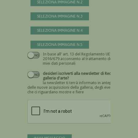
SELEZIONA IMMAGINE N.2
SELEZIONA IMMAGINE N.3
SELEZIONA IMMAGINE N.4
SELEZIONA IMMAGINE N.5
In base all' art. 13 del Regolamento UE n.
Devi dare il consenso
2016/679 acconsento al trattamento dei
miei dati personali
desideri iscriverti alla newsletter di Recta
galleria d'arte?
la newsletter ti terrà informato in anteprima
delle nuove acquisizioni della galleria, degli eventi
che ci riguardano mostre e fiere
Devi confermare di essere umano