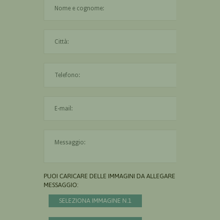
Il nome è obbligatorio
La città è obbligatoria
L'indirizzo mail non è valido
Il messaggio è obbligatorio
PUOI CARICARE DELLE IMMAGINI DA ALLEGARE AL
MESSAGGIO:
SELEZIONA IMMAGINE N.1