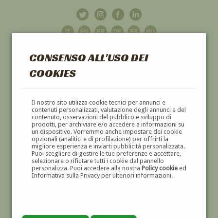
CONSENSO ALL'USO DEI
COOKIES
GALLERIA
D'ARTE
Il nostro sito utilizza cookie tecnici per annunci e
contenuti personalizzati, valutazione degli annunci e del
contenuto, osservazioni del pubblico e sviluppo di
DIPINTI E SCULTURE '800 E '900
prodotti, per archiviare e/o accedere a informazioni su
un dispositivo. Vorremmo anche impostare dei cookie
opzionali (analitici e di profilazione) per offrirti la
migliore esperienza e inviarti pubblicità personalizzata.
Puoi scegliere di gestire le tue preferenze e accettare,
selezionare o rifiutare tutti i cookie dal pannello
personalizza. Puoi accedere alla nostra
Policy cookie
ed
Informativa sulla Privacy per ulteriori informazioni.