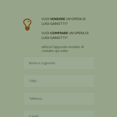
VUOI
VENDERE
UN'OPERA DI
LUIGI GAINOTTI?
VUOI
COMPRARE
UN'OPERA DI
LUIGI GAINOTTI?
utilizza l'apposito modulo di
contatto qui sotto
Il nome è obbligatorio
La città è obbligatoria
L'indirizzo mail non è valido