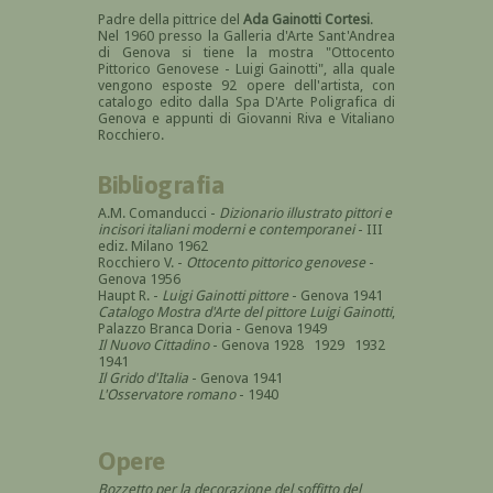
Padre della pittrice del
Ada Gainotti Cortesi
.
Nel 1960 presso la Galleria d'Arte Sant'Andrea
di Genova si tiene la mostra "Ottocento
Pittorico Genovese - Luigi Gainotti", alla quale
vengono esposte 92 opere dell'artista, con
catalogo edito dalla Spa D'Arte Poligrafica di
Genova e appunti di Giovanni Riva e Vitaliano
Rocchiero.
Bibliografia
A.M. Comanducci -
Dizionario illustrato pittori e
incisori italiani moderni e contemporanei
- III
ediz. Milano 1962
Rocchiero V. -
Ottocento pittorico genovese
-
Genova 1956
Haupt R. -
Luigi Gainotti pittore
- Genova 1941
Catalogo Mostra d'Arte del pittore Luigi Gainotti
,
Palazzo Branca Doria - Genova 1949
Il Nuovo Cittadino
- Genova 1928 1929 1932
1941
Il Grido d'Italia
- Genova 1941
L'Osservatore romano
- 1940
Opere
Bozzetto per la decorazione del soffitto del