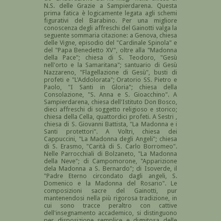
N.S. delle Grazie a Sampierdarena. Questa
prima fatica è logicamente legata agli schemi
figurativi del Barabino. Per una migliore
conoscenza degli affreschi del Gainotti valga la
seguente sommaria citazione: a Genova, chiesa
delle Vigne, episodio del "Cardinale Spinola" e
del "Papa Benedetto XV", oltre alla "Madonna
della Pace"; chiesa di S. Teodoro, "Gesù
nell'orto e la Samaritana"; santuario di Gesù
Nazzareno, "Flagellazione di Gesù", busti di
profeti e "L'Addolorata"; Oratorio SS. Pietro e
Paolo, "I Santi in Gloria"; chiesa della
Consolazione, "S. Anna e S. Gioacchino". A
Sampierdarena, chiesa dell'Istituto Don Bosco,
dieci affreschi di soggetto religioso e storico;
chiesa della Cella, quattordici profeti. A Sestri ,
chiesa di S. Giovanni Battista, "La Madonna e i
Santi protettori". A Voltri, chiesa dei
Cappuccini, "La Madonna degli Angeli"; chiesa
di S. Erasmo, "Carità di S. Carlo Borromeo".
Nelle Parrocchiali di Bolzaneto, "La Madonna
della Neve"; di Campomorone, "Apparizione
dela Madonna a S. Bernardo"; di Isoverde, il
"Padre Eterno circondato dagli angeli, S.
Domenico e la Madonna del Rosario". Le
composizioni sacre del Gainotti, pur
mantenendosi nella più rigorosa tradizione, in
cui sono tracce peraltro con cattive
dell'insegnamento accademico, si distinguono
per disposizione semplice e dignitosa delle