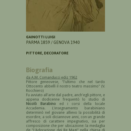
GAINOTTI LUIGI
PARMA 1859 / GENOVA 1940
PITTORE, DECORATORE
Biografia
da A.M. Comanducci ediz 1962
Pittore geneovese, "l'ultimo che nel tardo
Ottocento abbellì il nostro teatro massimo" (V.
Rocchiero)
Fu avviato all'arte dal padre, anch'egli pittore, e
appena dodicenne frequentò lo studio di
Nicolò Barabino
ed i corsi della locale
Accademia. L'insegnamento barabiniano
determinò nel giovane allievo la possibilità di
esordire, a soli diciannove anni, con un grande
affresco di carattere impegnativo, sia per
composizione che per ubicazione: la medaglia
de "L'Adorazione dei Re Magi" nella chiesa di