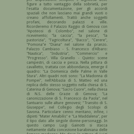
figure a tutto vantaggio della sobrietà, per
l'esatta documentazione, per gli accordi
spaziali che non lasciano mai grandi vuoti o
creano affollamenti. Trattò anche soggetti
profani, decorando palazzi e ville.
Ricorderemo il Palazzo Raggio di Genova con
"Apoteosi di Colombo", nel salone di
ricevimento; "la caccia", "la pesca", "la
pastorizia", "l'agricoltura", "Bacco", "Cerere",
"Pomona"e "Diana" nel salone da pranzo.
Palazzo Cambiaso - S. Francesco d'Albaro:
"Nautica", "Industria", "Commercio" e
"Progresso". Villa Granello - Quinto: scene
campestri, di caccia e pesca. Nella pittura di
cavalletto, trattata con abbondanza, emerge il
quadro: "La Domenica delle Palme in Valle
Stura". Altri quadri noti sono: "La Madonna di
Pompei", nell'Abbazia di S. Matteo ed una
replica dello stesso soggetto nella chiesa di S.
Caterina di Genova; "Sacro Cuore", nella chiesa
di N.S. delle Grazie di Genova; "La
canonizzazione di S. Francesco da Paola", nel
Santuario sulle alture genovesi; "Transito di S.
Giuseppe", nel Collegio degli Scolopi di
Savona. Particolare cenno meritano, infine, i
dipinti "Mater Amabilis" e "La Maddalena", per
il tipo dato alle singole donne-personaggi. In
questo campo Luigi Gainotti si stacca
nettamente dalla concezione barabiniana delle