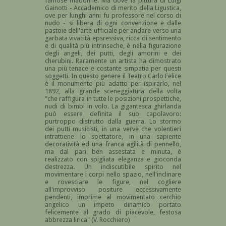
famose madonne. Ma dove la pittura di Luigi
Gainotti - Accademico di merito della Ligustica,
ove per lunghi anni fu professore nel corso di
nudo - si libera di ogni convenzione e dalle
pastoie dell'arte ufficiale per andare verso una
garbata vivacità epsressiva, ricca di sentimento
e di qualità più intrinseche, è nella figurazione
degli angeli, dei putti, degli amorini e dei
cherubini. Raramente un artista ha dimostrato
una più tenace e costante simpatia per questi
soggetti. In questo genere il Teatro Carlo Felice
è il monumento più adatto per ispirarlo, nel
1892, alla grande sceneggiatura della volta
"che raffigura in tutte le posizioni prospettiche,
nudi di bimbi in volo. La gigantesca ghirlanda
può essere definita il suo capolavoro:
purtroppo distrutto dalla guerra. Lo stormo
dei putti musicisti, in una verve che volentieri
intrattiene lo spettatore, in una sapiente
decoratività ed una franca agilità di pennello,
ma dal pari ben assestata e minuta, è
realizzato con spigliata eleganza e gioconda
destrezza. Un indiscutibile spirito nel
movimentare i corpi nello spazio, nell'inclinare
e rovesciare le figure, nel cogliere
all'improvviso positure eccessivamente
pendenti, imprime al movimentato cerchio
angelico un impeto dinamico portato
felicemente al grado di piacevole, festosa
abbrezza lirica" (V. Rocchiero)