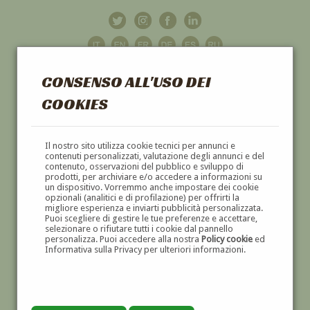
CONSENSO ALL'USO DEI
COOKIES
GALLERIA
D'ARTE
Il nostro sito utilizza cookie tecnici per annunci e
contenuti personalizzati, valutazione degli annunci e del
contenuto, osservazioni del pubblico e sviluppo di
DIPINTI E SCULTURE '800 E '900
prodotti, per archiviare e/o accedere a informazioni su
un dispositivo. Vorremmo anche impostare dei cookie
opzionali (analitici e di profilazione) per offrirti la
migliore esperienza e inviarti pubblicità personalizzata.
Puoi scegliere di gestire le tue preferenze e accettare,
selezionare o rifiutare tutti i cookie dal pannello
personalizza. Puoi accedere alla nostra
Policy cookie
ed
Informativa sulla Privacy per ulteriori informazioni.