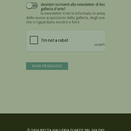
desideri iscriverti alla newsletter di Recta
galleria d'arte?
la newsletter ti terrà informato in anteprima
delle nuove acquisizioni della galleria, degli eventi
che ci riguardano mostre e fiere
Devi confermare di essere umano
INVIA MESSAGGIO
©
2026
RECTA GALLERIA D'ARTE SRL VIA DEI