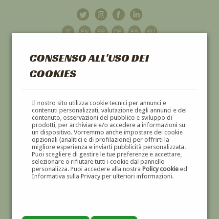
CONSENSO ALL'USO DEI
COOKIES
GALLERIA
D'ARTE
Il nostro sito utilizza cookie tecnici per annunci e
contenuti personalizzati, valutazione degli annunci e del
contenuto, osservazioni del pubblico e sviluppo di
DIPINTI E SCULTURE '800 E '900
prodotti, per archiviare e/o accedere a informazioni su
un dispositivo. Vorremmo anche impostare dei cookie
opzionali (analitici e di profilazione) per offrirti la
migliore esperienza e inviarti pubblicità personalizzata.
Puoi scegliere di gestire le tue preferenze e accettare,
selezionare o rifiutare tutti i cookie dal pannello
personalizza. Puoi accedere alla nostra
Policy cookie
ed
Informativa sulla Privacy per ulteriori informazioni.