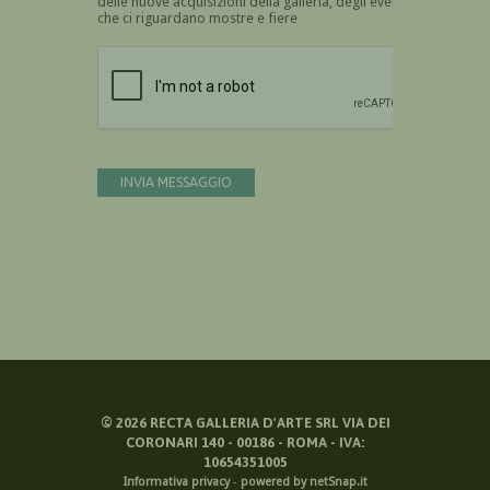
delle nuove acquisizioni della galleria, degli eventi
che ci riguardano mostre e fiere
Devi confermare di essere umano
INVIA MESSAGGIO
©
2026
RECTA GALLERIA D'ARTE SRL VIA DEI
CORONARI 140 - 00186 - ROMA - IVA:
10654351005
Informativa privacy
-
powered by netSnap.it