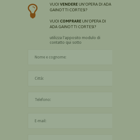
VUOI
VENDERE
UN'OPERA DI ADA
GAINOTTI CORTESI?
VUOI
COMPRARE
UN'OPERA DI
ADA GAINOTTI CORTESI?
utilizza l'apposito modulo di
contatto qui sotto
Il nome è obbligatorio
La città è obbligatoria
L'indirizzo mail non è valido
Il messaggio è obbligatorio