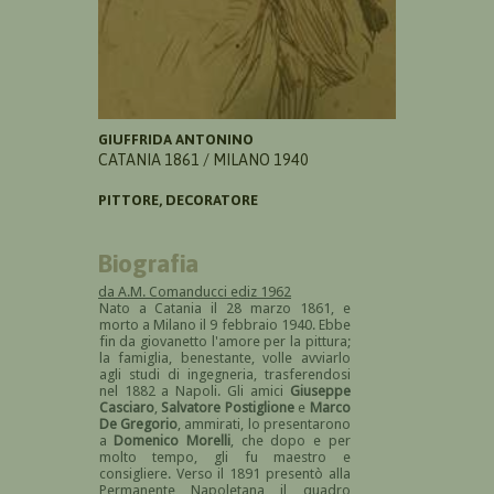
GIUFFRIDA ANTONINO
CATANIA 1861 / MILANO 1940
PITTORE, DECORATORE
Biografia
da A.M. Comanducci ediz 1962
Nato a Catania il 28 marzo 1861, e
morto a Milano il 9 febbraio 1940. Ebbe
fin da giovanetto l'amore per la pittura;
la famiglia, benestante, volle avviarlo
agli studi di ingegneria, trasferendosi
nel 1882 a Napoli. Gli amici
Giuseppe
Casciaro
,
Salvatore Postiglione
e
Marco
De Gregorio
, ammirati, lo presentarono
a
Domenico Morelli
, che dopo e per
molto tempo, gli fu maestro e
consigliere. Verso il 1891 presentò alla
Permanente Napoletana il quadro