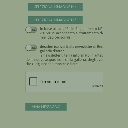
SELEZIONA IMMAGINE N.4
SELEZIONA IMMAGINE N.5
In base all' art. 13 del Regolamento UE n.
Devi dare il consenso
2016/679 acconsento al trattamento dei
miei dati personali
desideri iscriverti alla newsletter di Recta
galleria d'arte?
la newsletter ti terrà informato in anteprima
delle nuove acquisizioni della galleria, degli eventi
che ci riguardano mostre e fiere
Devi confermare di essere umano
INVIA MESSAGGIO