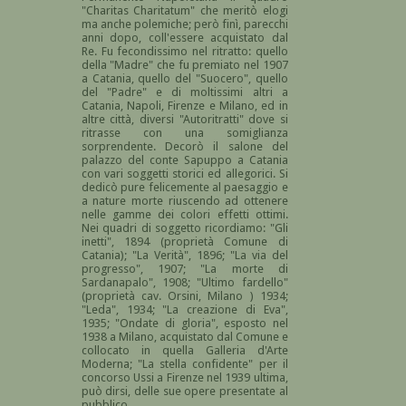
"Charitas Charitatum" che meritò elogi
ma anche polemiche; però finì, parecchi
anni dopo, coll'essere acquistato dal
Re. Fu fecondissimo nel ritratto: quello
della "Madre" che fu premiato nel 1907
a Catania, quello del "Suocero", quello
del "Padre" e di moltissimi altri a
Catania, Napoli, Firenze e Milano, ed in
altre città, diversi "Autoritratti" dove si
ritrasse con una somiglianza
sorprendente. Decorò il salone del
palazzo del conte Sapuppo a Catania
con vari soggetti storici ed allegorici. Si
dedicò pure felicemente al paesaggio e
a nature morte riuscendo ad ottenere
nelle gamme dei colori effetti ottimi.
Nei quadri di soggetto ricordiamo: "Gli
inetti", 1894 (proprietà Comune di
Catania); "La Verità", 1896; "La via del
progresso", 1907; "La morte di
Sardanapalo", 1908; "Ultimo fardello"
(proprietà cav. Orsini, Milano ) 1934;
"Leda", 1934; "La creazione di Eva",
1935; "Ondate di gloria", esposto nel
1938 a Milano, acquistato dal Comune e
collocato in quella Galleria d'Arte
Moderna; "La stella confidente" per il
concorso Ussi a Firenze nel 1939 ultima,
può dirsi, delle sue opere presentate al
pubblico.