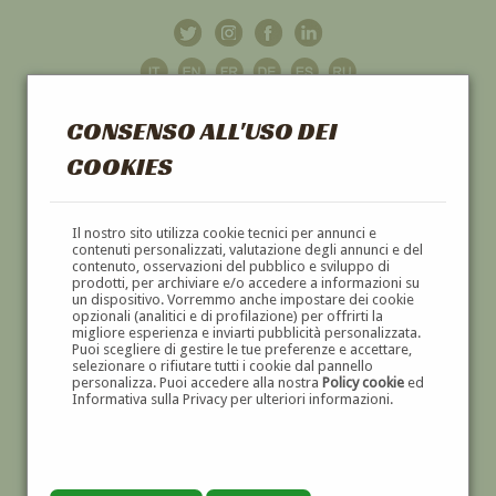
CONSENSO ALL'USO DEI
COOKIES
GALLERIA
D'ARTE
Il nostro sito utilizza cookie tecnici per annunci e
contenuti personalizzati, valutazione degli annunci e del
contenuto, osservazioni del pubblico e sviluppo di
DIPINTI E SCULTURE '800 E '900
prodotti, per archiviare e/o accedere a informazioni su
un dispositivo. Vorremmo anche impostare dei cookie
opzionali (analitici e di profilazione) per offrirti la
migliore esperienza e inviarti pubblicità personalizzata.
Puoi scegliere di gestire le tue preferenze e accettare,
selezionare o rifiutare tutti i cookie dal pannello
personalizza. Puoi accedere alla nostra
Policy cookie
ed
Informativa sulla Privacy per ulteriori informazioni.