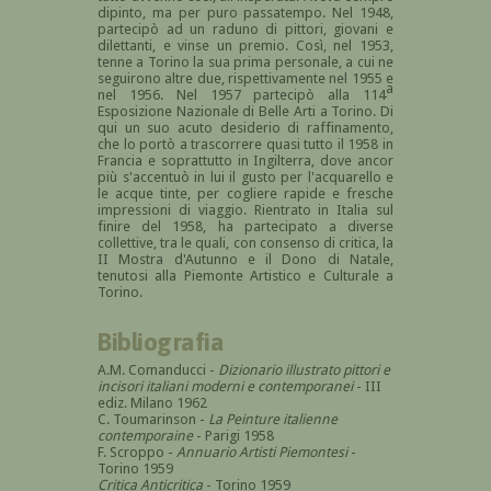
dipinto, ma per puro passatempo. Nel 1948,
partecipò ad un raduno di pittori, giovani e
dilettanti, e vinse un premio. Così, nel 1953,
tenne a Torino la sua prima personale, a cui ne
seguirono altre due, rispettivamente nel 1955 e
a
nel 1956. Nel 1957 partecipò alla 114
Esposizione Nazionale di Belle Arti a Torino. Di
qui un suo acuto desiderio di raffinamento,
che lo portò a trascorrere quasi tutto il 1958 in
Francia e soprattutto in Ingilterra, dove ancor
più s'accentuò in lui il gusto per l'acquarello e
le acque tinte, per cogliere rapide e fresche
impressioni di viaggio. Rientrato in Italia sul
finire del 1958, ha partecipato a diverse
collettive, tra le quali, con consenso di critica, la
II Mostra d'Autunno e il Dono di Natale,
tenutosi alla Piemonte Artistico e Culturale a
Torino.
Bibliografia
A.M. Comanducci -
Dizionario illustrato pittori e
incisori italiani moderni e contemporanei
- III
ediz. Milano 1962
C. Toumarinson -
La Peinture italienne
contemporaine
- Parigi 1958
F. Scroppo -
Annuario Artisti Piemontesi
-
Torino 1959
Critica Anticritica
- Torino 1959