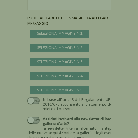
PUOI CARICARE DELLE IMMAGINI DA ALLEGARE AL
MESSAGGIO:
SELEZIONA IMMAGINE N.1
SELEZIONA IMMAGINE N.2
SELEZIONA IMMAGINE N.3
SELEZIONA IMMAGINE N.4
SELEZIONA IMMAGINE N.5
In base all' art. 13 del Regolamento UE n.
Devi dare il consenso
2016/679 acconsento al trattamento dei
miei dati personali
desideri iscriverti alla newsletter di Recta
galleria d'arte?
la newsletter ti terrà informato in anteprima
delle nuove acquisizioni della galleria, degli eventi
che ci riguardano mostre e fiere