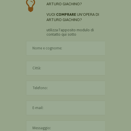
ARTURO GIACHINO?
VUOI
COMPRARE
UN'OPERA DI
ARTURO GIACHINO?
utilizza l'apposito modulo di
contatto qui sotto
Il nome è obbligatorio
La città è obbligatoria
L'indirizzo mail non è valido
Il messaggio è obbligatorio