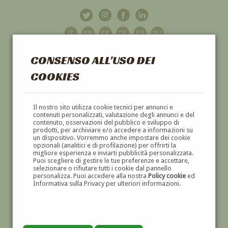
CONSENSO ALL'USO DEI
COOKIES
GALLERIA
D'ARTE
Il nostro sito utilizza cookie tecnici per annunci e
contenuti personalizzati, valutazione degli annunci e del
contenuto, osservazioni del pubblico e sviluppo di
DIPINTI E SCULTURE '800 E '900
prodotti, per archiviare e/o accedere a informazioni su
un dispositivo. Vorremmo anche impostare dei cookie
opzionali (analitici e di profilazione) per offrirti la
migliore esperienza e inviarti pubblicità personalizzata.
Puoi scegliere di gestire le tue preferenze e accettare,
selezionare o rifiutare tutti i cookie dal pannello
personalizza. Puoi accedere alla nostra
Policy cookie
ed
Informativa sulla Privacy per ulteriori informazioni.