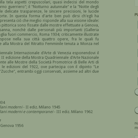
sulla tela aspetti crepuscolari, quasi indecisi del mondo
turno guerriero"; il "Notturno autunnale" e la "Notte degli
 delicate trasparenze, le sincere precisioni, le lucide
P
orte. In questa forma d'arte ben può dirsi ch'egli ha
presenta ciò che meglio risponde alla sua visione ideale:
ra pittorica sono fissate dalle mostre effettuate a Genova,
nna, nonchè dalle personali più importanti (Galleria
glia fuori commercio, Roma 1934; criticamente illustrate
pose nella sua città quattro opere, fra le quali fu
he alla Mostra del Ritratto Femminile tenuta a Monza nel
iennale Internazionale d'Arte di Venezia esponendovi il
a II edizione della Mostra
Quadriennale d'Arte Nazionale
nte alle Mostre della Società Promotrice di Belle Arti di
 le edizioni del 1922, ove partecipa
con il dipinto "Le
 "Zucche", entrambi oggi conservati, assieme ad altri due
934
aliani moderni
- II ediz. Milano 1945
italiani moderni e contemporanei
- III ediz. Milano 1962
7
nu
- Genova 1956
m