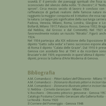
soavità. E' il periodo dei paesaggi spirituali che fissa 
sconosciuto del silenzio della notte. "Il chiostro"; il "Not
sproni". Circa mezzo secolo di lavoro è concluso con le
raffinatezze di garbati realismi delle famose nature m
raggiunto la maggior conquista ed è intuitivo che essa rap
la natura. Le tappe più significative della sua lunga carrie
Padova, Venezia, Milano, Roma, Londra, Glasgow e Losa
Bollardi, Milano 1917; Palazzo Rosso, Genova 1932; Braga
dal Nebbia, dal Grosso e dal Cominetti). Nel 1921 es
favorevolmente notato un riuscito "Ritratto". Figurò anc
1924.
Nel 1934 partecipa alla XIX edizione della Esposizione B
dipinto "Gatto sulla sedia" e l'anno successivo espone all
di Roma il dipinto "Calata delle Grazie". Dal 1910 è prese
Genova con assiduità fino al 1941 e da ricordare sono
Bruciate"e del 1939, esponendo in quest'ultima il dipinto
dipinti, presso la Galleria d'Arte Moderna di Genova.
Bibliografia
A.M. Comanducci -
Pittori italiani dell'Ottocento
- Milano 1
A.M. Comanducci -
Dizionario illustrato pittori e incisori it
A.M. Comanducci -
Dizionario illustrato pittori e incisori 
U. Nebbia -
Cornelio Geranzani
- Milano 1956
V. Rocchiero - Ottocento pittorico genovese - Genova 195
Catalogo Postuma Cornelio Geranzani alla Galleria Rotta 
Le Novità - Roma 1920
Il Corriere del Pomeriggio - Genova 1948