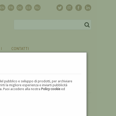
CONTATTI
del pubblico e sviluppo di prodotti, per archiviare
ti la migliore esperienza e inviarti pubblicità
zza. Puoi accedere alla nostra
Policy cookie
ed
VUOI
VENDERE
UN'OPERA DI CORNELIO