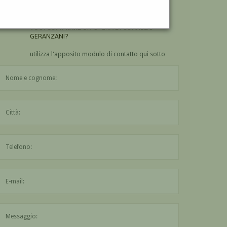
GERANZANI?
VUOI
COMPRARE
UN'OPERA DI CORNELIO
GERANZANI?
utilizza l'apposito modulo di contatto qui sotto
Il nome è obbligatorio
La città è obbligatoria
L'indirizzo mail non è valido
Il messaggio è obbligatorio