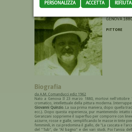
PERSONALIZZA
ACCETTA
RIFIUT
GERANZANI C
GENOVA 1880
PITTORE
Biografia
da A.M. Comanducci ediz 1962
Nato a Genova Il 23 marzo 1880, mortovi nell'ottobre 1
cromatico, intellettuale della pittura moderna. Interruppe g
Giovanni Quinzio
. La sua prima maniera, dopo quella tradi
ecc.). Dopo questa esperienza, pur mantenendo intatto i
Geranzani sopprieme il superfluo per comporre con linee e
azzurre, rosse e gialle, semplificando le masse in tinte p
femminili, in cui predomina il giallo, de "La cascata e l'arc
del "Tub", de "Al bagno" e dei vari studi. Poi l'ansia del