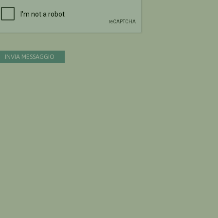
Devi confermare di essere umano
INVIA MESSAGGIO