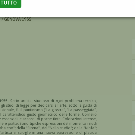
A TUTTO
ORNELIO
 / GENOVA 1955
955. Serio artista, studioso di ogni problema tecnico,
li studi di legge per dedicarsi all'arte, sotto la guida di
zionale, fu il puntinismo ("La giostra", "La passeggiata",
l caratteristico gusto geometrico delle forme, Cornelio
ssenziali e accordi di poche tinte. Colorazioni intense,
iene e piatte. Sono tipiche espressioni del momento i nudi
obaleno"; della "Sirena", del "Nello studio"; della "Ninfa";
l'artista si scioglie in una nuova epsressione di placida