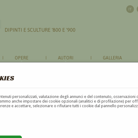
DIPINTI E SCULTURE '800 E '900
OPERE
AUTORI
GALLERIA
KIES
contenuti personalizzati, valutazione degli annunci e del contenuto, osservazioni 
mmo anche impostare dei cookie opzionali (analitici e di profilazione) per offrir
erenze e accettare, selezionare o rifiutare tutti i cookie dal pannello personali