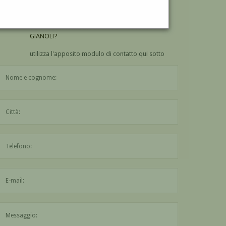
GIANOLI?
VUOI
COMPRARE
UN'OPERA DI FRANCESCO
GIANOLI?
utilizza l'apposito modulo di contatto qui sotto
Il nome è obbligatorio
La città è obbligatoria
L'indirizzo mail non è valido
Il messaggio è obbligatorio