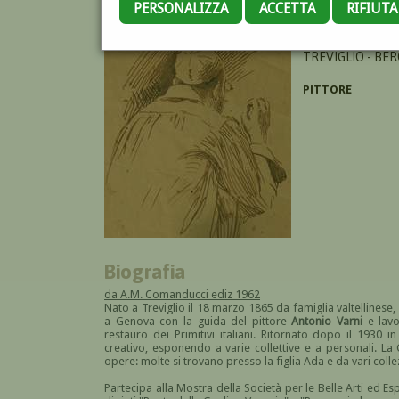
PERSONALIZZA
ACCETTA
RIFIUT
GIANOLI FRANCE
TREVIGLIO - BE
PITTORE
Biografia
da A.M. Comanducci ediz 1962
Nato a Treviglio il 18 marzo 1865 da famiglia valtellinese,
a Genova con la guida del pittore
Antonio Varni
e lavo
restauro dei Primitivi italiani. Ritornato dopo il 1930 i
creativo, esponendo a varie collettive e a personali. L
opere: molte si trovano presso la figlia Ada e da vari collez
Partecipa alla Mostra della Società per le Belle Arti ed 