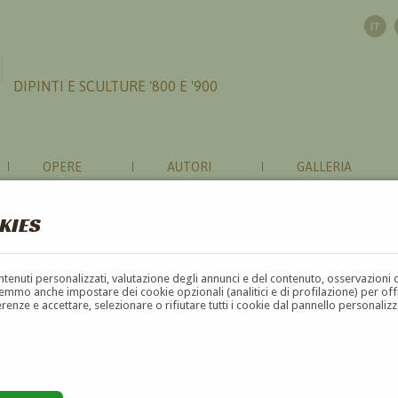
DIPINTI E SCULTURE '800 E '900
OPERE
AUTORI
GALLERIA
KIES
contenuti personalizzati, valutazione degli annunci e del contenuto, osservazioni 
mmo anche impostare dei cookie opzionali (analitici e di profilazione) per offrir
erenze e accettare, selezionare o rifiutare tutti i cookie dal pannello personali