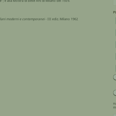
"; e alla Mostra di Belle Arti di Milano del 1939.
P
italiani moderni e contemporanei
- III ediz. Milano 1962
nu
m