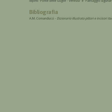
dipinti "Ponte delle Guglie - Venezia" e "Paesaggio lagunare
Bibliografia
A.M. Comanducci -
Dizionario illustrato pittori e incisori 