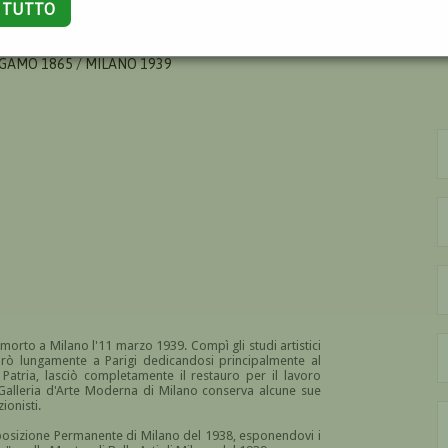
A TUTTO
SCO
RGAMO 1865 / MILANO 1939
 morto a Milano l'11 marzo 1939. Compì gli studi artistici
rò lungamente a Parigi dedicandosi principalmente al
n Patria, lasciò completamente il restauro per il lavoro
a Galleria d'Arte Moderna di Milano conserva alcune sue
ionisti.
Esposizione Permanente di Milano del 1938, esponendovi i