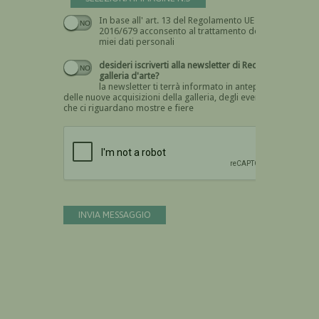
In base all' art. 13 del Regolamento UE n.
Devi dare il consenso
2016/679 acconsento al trattamento dei
miei dati personali
desideri iscriverti alla newsletter di Recta
galleria d'arte?
la newsletter ti terrà informato in anteprima
delle nuove acquisizioni della galleria, degli eventi
che ci riguardano mostre e fiere
Devi confermare di essere umano
INVIA MESSAGGIO