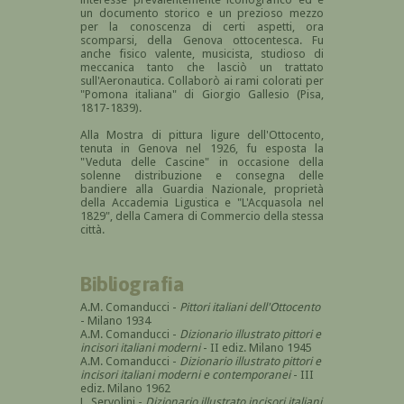
un documento storico e un prezioso mezzo
per la conoscenza di certi aspetti, ora
scomparsi, della Genova ottocentesca. Fu
anche fisico valente, musicista, studioso di
meccanica tanto che lasciò un trattato
sull'Aeronautica. Collaborò ai rami colorati per
"Pomona italiana" di Giorgio Gallesio (Pisa,
1817-1839).
Alla Mostra di pittura ligure dell'Ottocento,
tenuta in Genova nel 1926, fu esposta la
"Veduta delle Cascine" in occasione della
solenne distribuzione e consegna delle
bandiere alla Guardia Nazionale, proprietà
della Accademia Ligustica e "L'Acquasola nel
1829", della Camera di Commercio della stessa
città.
Bibliografia
A.M. Comanducci -
Pittori italiani dell'Ottocento
- Milano 1934
A.M. Comanducci -
Dizionario illustrato pittori e
incisori italiani moderni
- II ediz. Milano 1945
A.M. Comanducci -
Dizionario illustrato pittori e
incisori italiani moderni e contemporanei
- III
ediz. Milano 1962
L. Servolini -
Dizionario illustrato incisori italiani