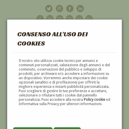
CONSENSO ALL'USO DEI
COOKIES
GALLERIA
D'ARTE
Il nostro sito utilizza cookie tecnici per annunci e
contenuti personalizzati, valutazione degli annunci e del
contenuto, osservazioni del pubblico e sviluppo di
DIPINTI E SCULTURE '800 E '900
prodotti, per archiviare e/o accedere a informazioni su
un dispositivo. Vorremmo anche impostare dei cookie
opzionali (analitici e di profilazione) per offrirti la
migliore esperienza e inviarti pubblicità personalizzata.
Puoi scegliere di gestire le tue preferenze e accettare,
selezionare o rifiutare tutti i cookie dal pannello
personalizza. Puoi accedere alla nostra
Policy cookie
ed
Informativa sulla Privacy per ulteriori informazioni.