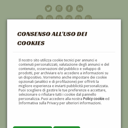
CONSENSO ALL'USO DEI
COOKIES
GALLERIA
D'ARTE
Il nostro sito utilizza cookie tecnici per annunci e
contenuti personalizzati, valutazione degli annunci e del
contenuto, osservazioni del pubblico e sviluppo di
DIPINTI E SCULTURE '800 E '900
prodotti, per archiviare e/o accedere a informazioni su
un dispositivo. Vorremmo anche impostare dei cookie
opzionali (analitici e di profilazione) per offrirti la
migliore esperienza e inviarti pubblicità personalizzata.
Puoi scegliere di gestire le tue preferenze e accettare,
selezionare o rifiutare tutti i cookie dal pannello
personalizza. Puoi accedere alla nostra
Policy cookie
ed
Informativa sulla Privacy per ulteriori informazioni.