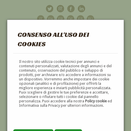
CONSENSO ALL'USO DEI
COOKIES
GALLERIA
D'ARTE
Il nostro sito utilizza cookie tecnici per annunci e
contenuti personalizzati, valutazione degli annunci e del
contenuto, osservazioni del pubblico e sviluppo di
DIPINTI E SCULTURE '800 E '900
prodotti, per archiviare e/o accedere a informazioni su
un dispositivo. Vorremmo anche impostare dei cookie
opzionali (analitici e di profilazione) per offrirti la
migliore esperienza e inviarti pubblicità personalizzata.
Puoi scegliere di gestire le tue preferenze e accettare,
selezionare o rifiutare tutti i cookie dal pannello
personalizza. Puoi accedere alla nostra
Policy cookie
ed
Informativa sulla Privacy per ulteriori informazioni.